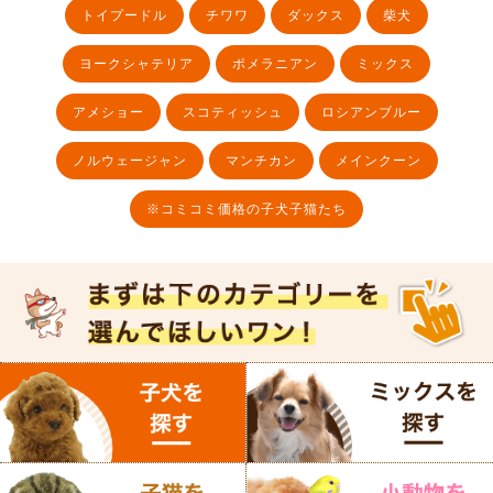
トイプードル
チワワ
ダックス
柴犬
ヨークシャテリア
ポメラニアン
ミックス
アメショー
スコティッシュ
ロシアンブルー
ノルウェージャン
マンチカン
メインクーン
※コミコミ価格の子犬子猫たち