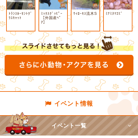
ﾄﾗﾝｽﾙｰｾﾝﾄｸﾞ
ﾐｯｸｽｸﾞｯﾋﾟｰ
ｳｨﾛｰﾓｽ流木S
ﾐﾅﾐﾇﾏｴﾋﾞ
ﾗｽｷｬｯﾄ
【外国産ﾍﾟ
ｱ】
イベント情報
イベント一覧