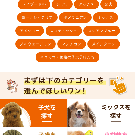
トイプードル
チワワ
ダックス
柴犬
ヨークシャテリア
ポメラニアン
ミックス
アメショー
スコティッシュ
ロシアンブルー
ノルウェージャン
マンチカン
メインクーン
※コミコミ価格の子犬子猫たち