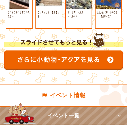
ｼﾞｬﾝｶﾞﾘｱﾝﾊﾑ
ｸﾚｽﾃｯﾄﾞﾓﾙﾓｯ
ﾎﾟﾘﾌﾟﾃﾙｽ
琉金(ﾘｭｳｷﾝ)
ｽﾀｰ
ﾄ
ﾃﾞﾙﾍｼﾞ
Mｻｲｽﾞ
イベント情報
イベント一覧