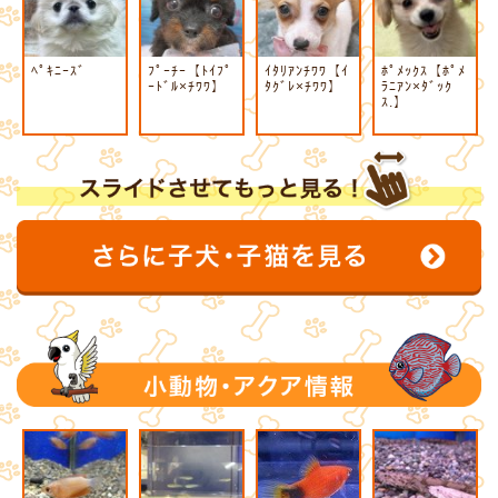
ﾍﾟｷﾆｰｽﾞ
ﾌﾟｰﾁｰ【ﾄｲﾌﾟ
ｲﾀﾘｱﾝﾁﾜﾜ【ｲ
ﾎﾟﾒｯｸｽ【ﾎﾟﾒ
ｰﾄﾞﾙ×ﾁﾜﾜ】
ﾀｸﾞﾚ×ﾁﾜﾜ】
ﾗﾆｱﾝ×ﾀﾞｯｸ
ｽ.】