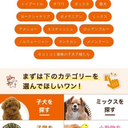
トイプードル
チワワ
ダックス
柴犬
ヨークシャテリア
ポメラニアン
ミックス
アメショー
スコティッシュ
ロシアンブルー
ノルウェージャン
マンチカン
メインクーン
※コミコミ価格の子犬子猫たち