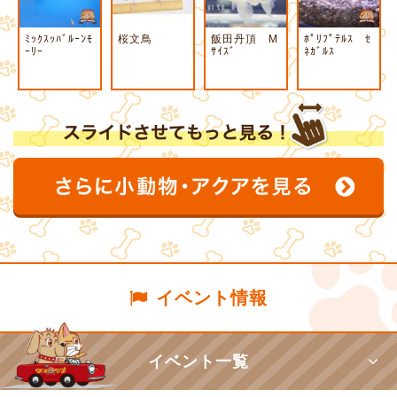
ﾐｯｸｽｯﾊﾞﾙｰﾝﾓ
桜文鳥
飯田丹頂 M
ﾎﾟﾘﾌﾟﾃﾙｽ ｾ
ｰﾘｰ
ｻｲｽﾞ
ﾈｶﾞﾙｽ
イベント情報
イベント一覧