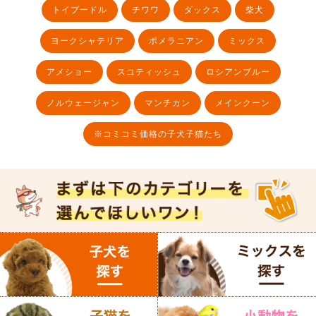
トイプードル
チワワ
ダックス
柴犬
ヨークシャテリア
ポメラニアン
ミックス
アメショー
スコティッシュ
ロシアンブルー
ノルウェージャン
マンチカン
メインクーン
※コミコミ価格の子犬子猫たち