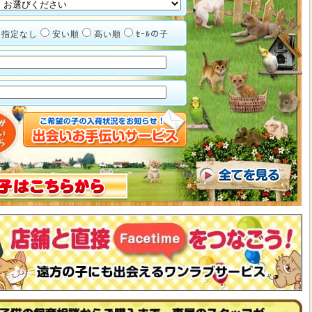
指定なし
安い順
高い順
ｾｰﾙの子