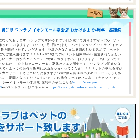
のお知らせ（合志店・光の森店・西熊本店・はません店・宇土店）
】愛知県 ワンラブ イオンモール常滑店 おかげさまで4周年！感謝祭
 ワンラブ イオンタウン宇多津店＆ゆめタウン三豊店 一年で一番お得な
/9まで｜ワンラブグループ
なっております!ワンラブです(^^)/あつい日が続いておりますが～(つд`)ワン
されていきますよ～(#^.^#)8月1日(土)より、ペットショップ ワンラブ イオン
謝祭を開催させていただきます!!地域のみなさまに感謝の想いを込めて、ペット
ご購入頂けます！！8/1～8/16までのイベント期間中(^^)/厳選されたかわい
しい子犬子猫が広々スペースで元気に遊びまわっておりますよ～ 気になった子
いね(^_-)-☆小動物コーナーも、夏休みフェア開催中！！ワンラブで間違いな
スですよ～このお得な期間に沢山買っちゃってください！！ペットの事ならぜひ
力でサポートさせていただきます(^^)/8/2限定開催のベタのガラガラくじもあ
ント期間となっておりますので、この機会にぜひ遊びに来てください(^^)/ご
__)m■イオンモール常滑店 在籍中の子はこちら
https://www.pet-
69
■イベントチラシはこちらから
https://www.pet-onelove.com/column/post-
催！！】ワンラブ総決算 22周年祭｜大決算商談会開幕！！ 8/31お引渡
本気の大決算商談会！！ ワンラブ看板店舗にて、ポイントプレゼントキャンペー
月1日にLINE配信されておりますクーポンを2,500円以上のお会計時にご利用頂
レゼント！！まだ会員アプリをご利用中でない方は、店頭で会員アプリを取得頂
ので、最寄店舗にてぜひご確認ください！！※ワンラブ看板店舗が対象※ 小動