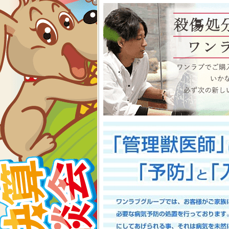
物、アクアコーナーもイベン
くださいね イベント内容
2026-07-24
【大決算2026開催！！】香川県
大決算フェア開催中！！7/25～8
香川県のみなさま、お世話にな
多津店、ゆめタウン三豊店合同
期間中(^^)/厳選されたか
店として、品揃え豊富に取り
スで元気に遊びまわっておりま
お迎えのチャンスですよ～こ
い！ワンラブが全力でサポート
としてスタッフ一同頑張ってま
onelove.com/puppy/?shop=1
9302
2026-07-17
【Meet Your New Famil
7/18～8/2まで｜ワンラブグループ
長野のみなさま！！お世話にな
は注意しましょう！！ワンラブで
トショップ ワンラブ アリ
謝の想いを込めて、ペット用品
間中(^^)/厳選されたかわ
おりますよ～ 気になった子は
で、ワンラブで間違いなくお