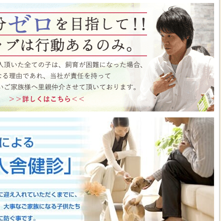
ト月間イベント開催中♪ この機会にぜひペットショップワンラブに遊びに来て
はこちら
https://www.pet-onelove.com/column/post-9344/
 ワンラブ イオンタウン宇多津店＆ゆめタウン三豊店 一年で一番お得な
/9まで｜ワンラブグループ
っております！！7月25日(土)より、ペットショップ ワンラブ イオンタウン宇
にて、大決算フェアを開催させていただきます！！7/25～8/9までのイベント
わいい子犬子猫が大集合！！今年もぜひ遊びに来てください(^^)/ペット用品も専門
揃えで、わんだふるプライスとなっております♪愛らしい子犬子猫が広々スペー
すよ～ 気になった子はぜひ抱っこしてあげてくださいね(^_-)-☆一年で一番！
のお得な期間に沢山買っちゃってください！！ペットの事ならぜひご相談くださ
させていただきます(^^)/改めまして、地域の皆様に愛されるペットショップ
いりますm(__)m ■ゆめタウン三豊店 在籍中の子はこちら
https://www.pet-
57
■イベントチラシはこちらから
https://www.pet-onelove.com/column/post-
y Fes 開催！！】長野県 ワンラブ アリオ上田店 動物大集合イベント開催！！
っております!ワンラブです(^^)/暑い日も多くなってまいりましたね 熱中症に
もHOTなイベントが開催されていきますよ～(#^.^#)7月18日(土)より、ペッ
オ上田店にて、ペットイベントを開催させていただきます！！地域のみなさまに感
などわんだふるプライスにてご購入頂けます！！7/18～8/2までのイベント期
いい子犬子猫が大集合！！愛らしい子犬子猫が広々スペースで元気に遊びまわって
ぜひ抱っこしてあげてくださいね(^_-)-☆大決算商談会も開催されておりますの
迎えしやすく、大チャンスですよ～このお得な期間に沢山買っちゃってくださ