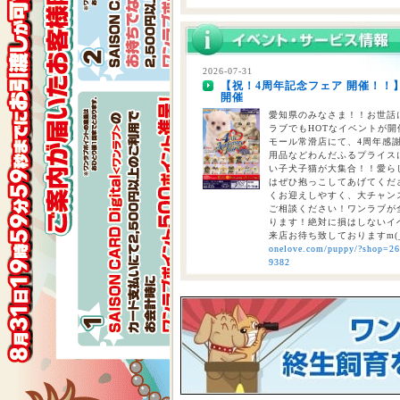
2026-07-28
【重要】熊本地震に伴う臨時休業
2026-07-31
【祝！4周年記念フェア 開催！！
2026-07-24
開催
【大決算2026開催！！】香川県
大決算フェア開催中！！7/25～8
愛知県のみなさま！！お世話に
ラブでもHOTなイベントが開催
モール常滑店にて、4周年感
用品などわんだふるプライスにて
い子犬子猫が大集合！！愛ら
はぜひ抱っこしてあげてくださ
くお迎えしやすく、大チャン
ご相談ください！ワンラブが全
ります！絶対に損はしないイベ
来店お待ち致しておりますm(
onelove.com/puppy/?shop=2
9382
2026-07-31
【2026年 大決算商談会 第2弾開
しまで
ペットショップ ワンラブ 
ンがスタート！！ 2026年8
くと、ワンラブポイントをプ
くとクーポンが配信されます