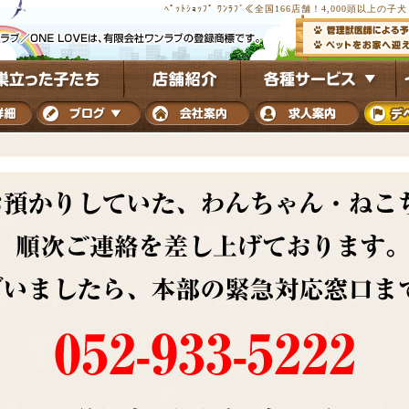
ﾍﾟｯﾄｼｮｯﾌﾟ ﾜﾝﾗﾌﾞ≪全国166店舗！4,000頭