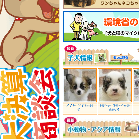
ﾊﾟﾋﾟﾁｰ【ﾊﾟﾋﾟﾖﾝ×ﾁﾜ
ﾁﾜｼﾞｬｯｸ【ﾁﾜﾜ×ｼﾞｬｯｸﾗ
ﾜ】
ｯｾﾙﾃﾘｱ】