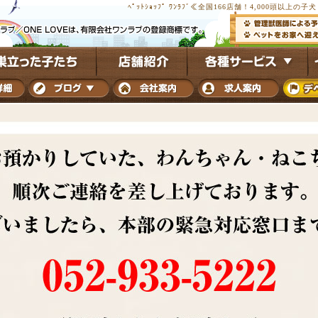
ﾍﾟｯﾄｼｮｯﾌﾟ ﾜﾝﾗﾌﾞ≪全国166店舗！4,000頭