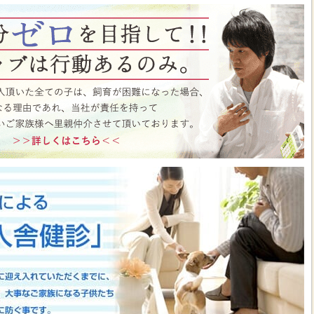
ト月間イベント開催中♪ この機会にぜひペットショップワンラブに遊びに来て
はこちら
https://www.pet-onelove.com/column/post-9344/
 ワンラブ イオンタウン宇多津店＆ゆめタウン三豊店 一年で一番お得な
/9まで｜ワンラブグループ
っております！！7月25日(土)より、ペットショップ ワンラブ イオンタウン宇
にて、大決算フェアを開催させていただきます！！7/25～8/9までのイベント
わいい子犬子猫が大集合！！今年もぜひ遊びに来てください(^^)/ペット用品も専門
揃えで、わんだふるプライスとなっております♪愛らしい子犬子猫が広々スペー
すよ～ 気になった子はぜひ抱っこしてあげてくださいね(^_-)-☆一年で一番！
のお得な期間に沢山買っちゃってください！！ペットの事ならぜひご相談くださ
させていただきます(^^)/改めまして、地域の皆様に愛されるペットショップ
いりますm(__)m ■ゆめタウン三豊店 在籍中の子はこちら
https://www.pet-
57
■イベントチラシはこちらから
https://www.pet-onelove.com/column/post-
y Fes 開催！！】長野県 ワンラブ アリオ上田店 動物大集合イベント開催！！
っております!ワンラブです(^^)/暑い日も多くなってまいりましたね 熱中症に
もHOTなイベントが開催されていきますよ～(#^.^#)7月18日(土)より、ペッ
オ上田店にて、ペットイベントを開催させていただきます！！地域のみなさまに感
などわんだふるプライスにてご購入頂けます！！7/18～8/2までのイベント期
いい子犬子猫が大集合！！愛らしい子犬子猫が広々スペースで元気に遊びまわって
ぜひ抱っこしてあげてくださいね(^_-)-☆大決算商談会も開催されておりますの
迎えしやすく、大チャンスですよ～このお得な期間に沢山買っちゃってくださ