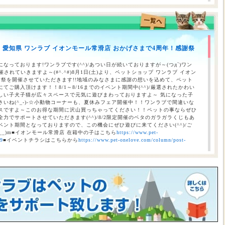
】愛知県 ワンラブ イオンモール常滑店 おかげさまで4周年！感謝祭
のお知らせ（合志店・光の森店・西熊本店・はません店・宇土店）
なっております!ワンラブです(^^)/あつい日が続いておりますが～(つд`)ワン
されていきますよ～(#^.^#)8月1日(土)より、ペットショップ ワンラブ イオン
謝祭を開催させていただきます!!地域のみなさまに感謝の想いを込めて、ペット
ご購入頂けます！！8/1～8/16までのイベント期間中(^^)/厳選されたかわい
しい子犬子猫が広々スペースで元気に遊びまわっておりますよ～ 気になった子
いね(^_-)-☆小動物コーナーも、夏休みフェア開催中！！ワンラブで間違いな
スですよ～このお得な期間に沢山買っちゃってください！！ペットの事ならぜひ
力でサポートさせていただきます(^^)/8/2限定開催のベタのガラガラくじもあ
ント期間となっておりますので、この機会にぜひ遊びに来てください(^^)/ご
__)m■イオンモール常滑店 在籍中の子はこちら
https://www.pet-
69
■イベントチラシはこちらから
https://www.pet-onelove.com/column/post-
催！！】ワンラブ総決算 22周年祭｜大決算商談会開幕！！ 8/31お引渡
本気の大決算商談会！！ ワンラブ看板店舗にて、ポイントプレゼントキャンペー
月1日にLINE配信されておりますクーポンを2,500円以上のお会計時にご利用頂
レゼント！！まだ会員アプリをご利用中でない方は、店頭で会員アプリを取得頂
ので、最寄店舗にてぜひご確認ください！！※ワンラブ看板店舗が対象※ 小動