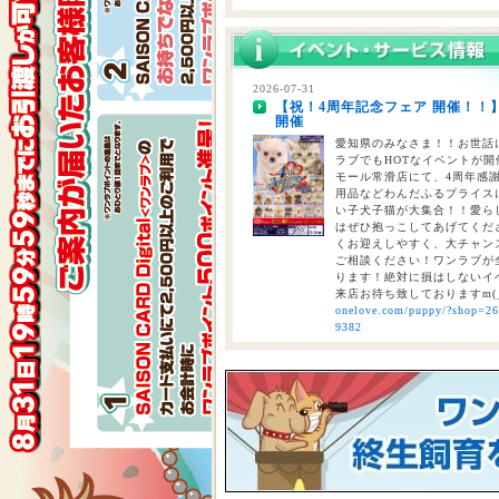
2026-07-29
熊本県を中心とする地震について
2026-07-31
【祝！4周年記念フェア 開催！！
2026-07-28
開催
【重要】熊本地震に伴う臨時休業
愛知県のみなさま！！お世話に
ラブでもHOTなイベントが開催
モール常滑店にて、4周年感
用品などわんだふるプライスにて
い子犬子猫が大集合！！愛ら
はぜひ抱っこしてあげてくださ
くお迎えしやすく、大チャン
ご相談ください！ワンラブが全
ります！絶対に損はしないイベ
来店お待ち致しておりますm(
onelove.com/puppy/?shop=2
9382
2026-07-31
【2026年 大決算商談会 第2弾開
しまで
ペットショップ ワンラブ 
ンがスタート！！ 2026年8
くと、ワンラブポイントをプ
くとクーポンが配信されます