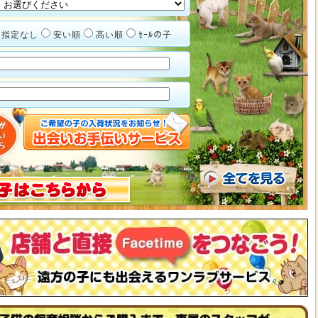
指定なし
安い順
高い順
ｾｰﾙの子