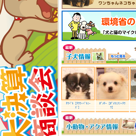
ﾁﾜﾍﾟｷ【ﾁﾜﾜ×ﾍﾟｷﾆｰ
ﾎﾟﾒﾁｰ【ﾎﾟﾒﾗﾆｱﾝ×ﾁﾜ
ｽﾞ】
ﾜ】