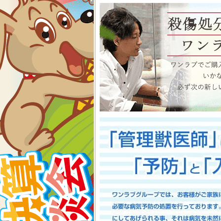
物、アクアコーナーもイベン
くださいね イベント内容
2026-07-24
【大決算2026開催！！】香川県
大決算フェア開催中！！7/25～8
香川県のみなさま、お世話にな
多津店、ゆめタウン三豊店合同
期間中(^^)/厳選されたか
店として、品揃え豊富に取り
スで元気に遊びまわっておりま
お迎えのチャンスですよ～こ
い！ワンラブが全力でサポート
としてスタッフ一同頑張ってま
onelove.com/puppy/?shop=1
9302
2026-07-17
【Meet Your New Famil
7/18～8/2まで｜ワンラブグループ
長野のみなさま！！お世話にな
は注意しましょう！！ワンラブで
トショップ ワンラブ アリ
謝の想いを込めて、ペット用品
間中(^^)/厳選されたかわ
おりますよ～ 気になった子は
で、ワンラブで間違いなくお