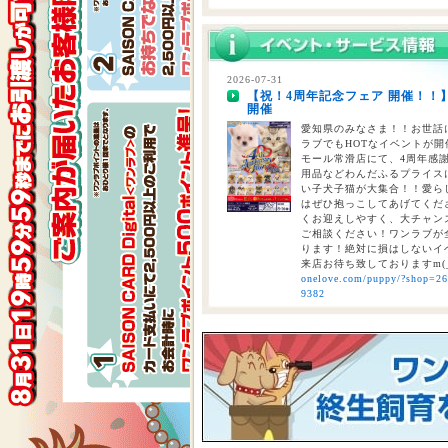
2026-07-29
熊本県を中心とする地震について
2026-07-31
【祝！4周年記念フェア 開催！！
2026-07-28
開催
【重要】熊本地震に伴う臨時休業
愛知県のみなさま！！お世話に
ラブでもHOTなイベントが開催
モール常滑店にて、4周年感
用品などわんだふるプライスにて
い子犬子猫が大集合！！愛ら
はぜひ抱っこしてあげてくださ
くお迎えしやすく、大チャン
ご相談ください！ワンラブが全
ります！絶対に損はしないイベ
来店お待ち致しておりますm(
onelove.com/puppy/?shop=2
9382
2026-07-31
【2026年 大決算商談会 第2弾開
しまで
ペットショップ ワンラブ 
ンがスタート！！ 2026年8
くと、ワンラブポイントをプ
くとクーポンが配信されます