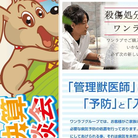
物、アクアコーナーもイベン
くださいね イベント内容
2026-07-24
【大決算2026開催！！】香川県
大決算フェア開催中！！7/25～8
香川県のみなさま、お世話にな
多津店、ゆめタウン三豊店合同
期間中(^^)/厳選されたか
店として、品揃え豊富に取り
スで元気に遊びまわっておりま
お迎えのチャンスですよ～こ
い！ワンラブが全力でサポート
としてスタッフ一同頑張ってま
onelove.com/puppy/?shop=1
9302
2026-07-17
【Meet Your New Famil
7/18～8/2まで｜ワンラブグループ
長野のみなさま！！お世話にな
は注意しましょう！！ワンラブで
トショップ ワンラブ アリ
謝の想いを込めて、ペット用品
間中(^^)/厳選されたかわ
おりますよ～ 気になった子は
で、ワンラブで間違いなくお