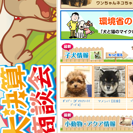
ﾎﾟﾒﾌﾟｰ【ﾎﾟﾒﾗﾆｱﾝ×ﾄｲ
マメシバ【豆柴】
ﾍ
ﾌﾟｰﾄﾞﾙ】