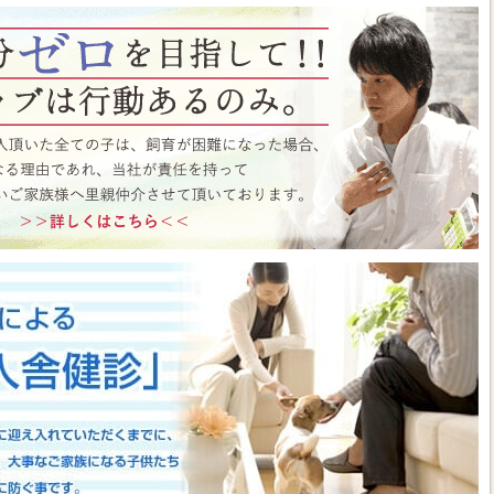
ト月間イベント開催中♪ この機会にぜひペットショップワンラブに遊びに来て
はこちら
https://www.pet-onelove.com/column/post-9344/
 ワンラブ イオンタウン宇多津店＆ゆめタウン三豊店 一年で一番お得な
/9まで｜ワンラブグループ
っております！！7月25日(土)より、ペットショップ ワンラブ イオンタウン宇
にて、大決算フェアを開催させていただきます！！7/25～8/9までのイベント
わいい子犬子猫が大集合！！今年もぜひ遊びに来てください(^^)/ペット用品も専門
揃えで、わんだふるプライスとなっております♪愛らしい子犬子猫が広々スペー
すよ～ 気になった子はぜひ抱っこしてあげてくださいね(^_-)-☆一年で一番！
のお得な期間に沢山買っちゃってください！！ペットの事ならぜひご相談くださ
させていただきます(^^)/改めまして、地域の皆様に愛されるペットショップ
いりますm(__)m ■ゆめタウン三豊店 在籍中の子はこちら
https://www.pet-
57
■イベントチラシはこちらから
https://www.pet-onelove.com/column/post-
y Fes 開催！！】長野県 ワンラブ アリオ上田店 動物大集合イベント開催！！
っております!ワンラブです(^^)/暑い日も多くなってまいりましたね 熱中症に
もHOTなイベントが開催されていきますよ～(#^.^#)7月18日(土)より、ペッ
オ上田店にて、ペットイベントを開催させていただきます！！地域のみなさまに感
などわんだふるプライスにてご購入頂けます！！7/18～8/2までのイベント期
いい子犬子猫が大集合！！愛らしい子犬子猫が広々スペースで元気に遊びまわって
ぜひ抱っこしてあげてくださいね(^_-)-☆大決算商談会も開催されておりますの
迎えしやすく、大チャンスですよ～このお得な期間に沢山買っちゃってくださ