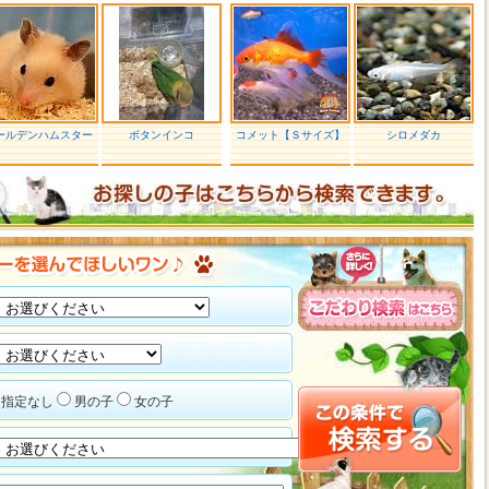
ールデンハムスター
ボタンインコ
コメット【Ｓサイズ】
シロメダカ
指定なし
男の子
女の子