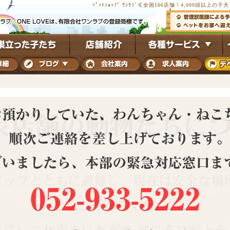
ﾍﾟｯﾄｼｮｯﾌﾟ ﾜﾝﾗﾌﾞ≪全国166店舗！4,000頭