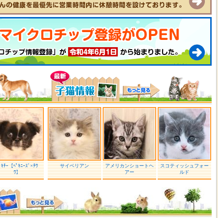
ﾟｷﾁｰ【ﾍﾟｷﾆｰｽﾞ×ﾁﾜ
サイベリアン
アメリカンショートヘ
スコティッシュフォー
ﾜ】
アー
ルド