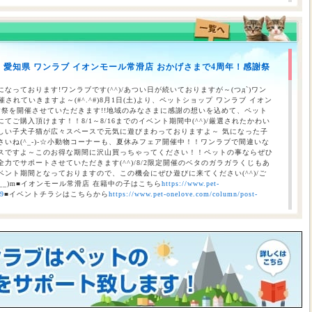
】愛知県 ワンラブ イオンモール常滑店 おかげさまで4周年！感謝祭
のお知らせ（合志店・光の森店・西熊本店・はません店・宇土店）
なっております!ワンラブです(^^)/あつい日が続いておりますが～(つд`)ワン
されていきますよ～(#^.^#)8月1日(土)より、ペットショップ ワンラブ イオン
謝祭を開催させていただきます!!地域のみなさまに感謝の想いを込めて、ペット
ご購入頂けます！！8/1～8/16までのイベント期間中(^^)/厳選されたかわい
しい子犬子猫が広々スペースで元気に遊びまわっておりますよ～ 気になった子
いね(^_-)-☆小動物コーナーも、夏休みフェア開催中！！ワンラブで間違いな
スですよ～このお得な期間に沢山買っちゃってください！！ペットの事ならぜひ
力でサポートさせていただきます(^^)/8/2限定開催のベタのガラガラくじもあ
ント期間となっておりますので、この機会にぜひ遊びに来てください(^^)/ご
__)m■イオンモール常滑店 在籍中の子はこちら
https://www.pet-
69
■イベントチラシはこちらから
https://www.pet-onelove.com/column/post-
催！！】ワンラブ総決算 22周年祭｜大決算商談会開幕！！ 8/31お引渡
本気の大決算商談会！！ ワンラブ看板店舗にて、ポイントプレゼントキャンペー
月1日にLINE配信されておりますクーポンを2,500円以上のお会計時にご利用頂
レゼント！！まだ会員アプリをご利用中でない方は、店頭で会員アプリを取得頂
ので、最寄店舗にてぜひご確認ください！！※ワンラブ看板店舗が対象※ 小動