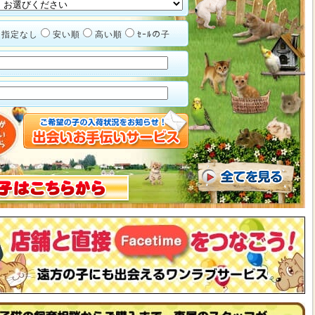
指定なし
安い順
高い順
ｾｰﾙの子