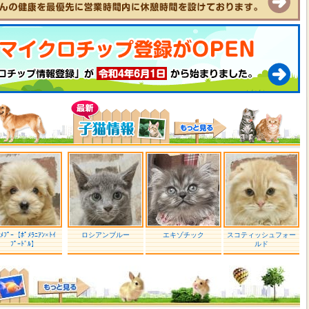
ﾟﾒﾌﾟｰ【ﾎﾟﾒﾗﾆｱﾝ×ﾄｲ
ロシアンブルー
エキゾチック
スコティッシュフォー
ﾌﾟｰﾄﾞﾙ】
ルド