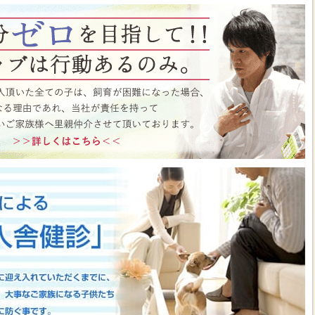
ト月間イベント開催中♪ この機会にぜひペットショップワンラブに遊びに来て
はこちら
https://www.pet-onelove.com/column/post-9344/
 ワンラブ イオンタウン宇多津店＆ゆめタウン三豊店 一年で一番お得な
/9まで｜ワンラブグループ
っております！！7月25日(土)より、ペットショップ ワンラブ イオンタウン宇
にて、大決算フェアを開催させていただきます！！7/25～8/9までのイベント
わいい子犬子猫が大集合！！今年もぜひ遊びに来てください(^^)/ペット用品も専門
揃えで、わんだふるプライスとなっております♪愛らしい子犬子猫が広々スペー
すよ～ 気になった子はぜひ抱っこしてあげてくださいね(^_-)-☆一年で一番！
のお得な期間に沢山買っちゃってください！！ペットの事ならぜひご相談くださ
させていただきます(^^)/改めまして、地域の皆様に愛されるペットショップ
いりますm(__)m ■ゆめタウン三豊店 在籍中の子はこちら
https://www.pet-
57
■イベントチラシはこちらから
https://www.pet-onelove.com/column/post-
y Fes 開催！！】長野県 ワンラブ アリオ上田店 動物大集合イベント開催！！
っております!ワンラブです(^^)/暑い日も多くなってまいりましたね 熱中症に
もHOTなイベントが開催されていきますよ～(#^.^#)7月18日(土)より、ペッ
オ上田店にて、ペットイベントを開催させていただきます！！地域のみなさまに感
などわんだふるプライスにてご購入頂けます！！7/18～8/2までのイベント期
いい子犬子猫が大集合！！愛らしい子犬子猫が広々スペースで元気に遊びまわって
ぜひ抱っこしてあげてくださいね(^_-)-☆大決算商談会も開催されておりますの
迎えしやすく、大チャンスですよ～このお得な期間に沢山買っちゃってくださ