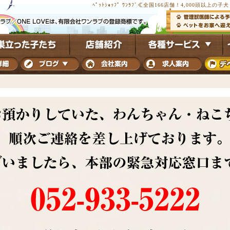
ﾍﾟｯﾄｼｮｯﾌﾟ ﾜﾝﾗﾌﾞ≪全国166店舗！4,000頭