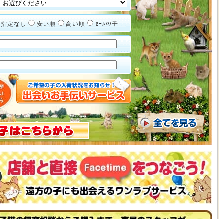
指定なし
安い順
高い順
ｾｰﾙの子