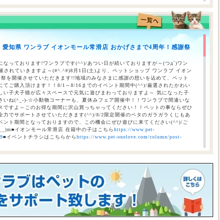
】愛知県 ワンラブ イオンモール常滑店 おかげさまで4周年！感謝祭
のお知らせ（合志店・光の森店・西熊本店・はません店・宇土店）
なっております!ワンラブです(^^)/あつい日が続いておりますが～(つд`)ワン
されていきますよ～(#^.^#)8月1日(土)より、ペットショップ ワンラブ イオン
謝祭を開催させていただきます!!地域のみなさまに感謝の想いを込めて、ペット
ご購入頂けます！！8/1～8/16までのイベント期間中(^^)/厳選されたかわい
しい子犬子猫が広々スペースで元気に遊びまわっておりますよ～ 気になった子
いね(^_-)-☆小動物コーナーも、夏休みフェア開催中！！ワンラブで間違いな
スですよ～このお得な期間に沢山買っちゃってください！！ペットの事ならぜひ
力でサポートさせていただきます(^^)/8/2限定開催のベタのガラガラくじもあ
ント期間となっておりますので、この機会にぜひ遊びに来てください(^^)/ご
__)m■イオンモール常滑店 在籍中の子はこちら
https://www.pet-
69
■イベントチラシはこちらから
https://www.pet-onelove.com/column/post-
催！！】ワンラブ総決算 22周年祭｜大決算商談会開幕！！ 8/31お引渡
本気の大決算商談会！！ ワンラブ看板店舗にて、ポイントプレゼントキャンペー
月1日にLINE配信されておりますクーポンを2,500円以上のお会計時にご利用頂
レゼント！！まだ会員アプリをご利用中でない方は、店頭で会員アプリを取得頂
ので、最寄店舗にてぜひご確認ください！！※ワンラブ看板店舗が対象※ 小動