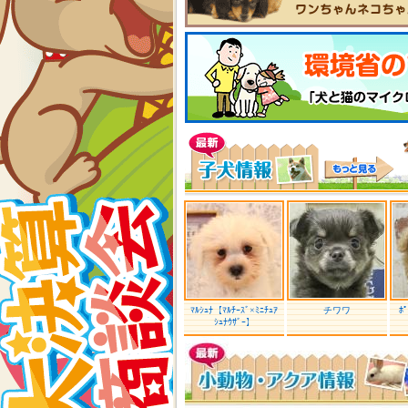
ﾏﾙｼｭﾅ【ﾏﾙﾁｰｽﾞ×ﾐﾆﾁｭｱ
チワワ
ﾎ
ｼｭﾅｳｻﾞｰ】