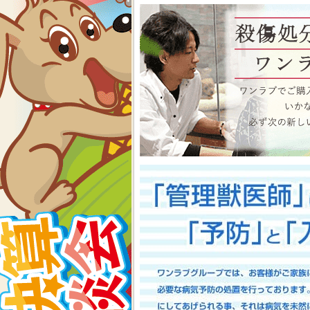
物、アクアコーナーもイベン
くださいね イベント内容
2026-07-24
【大決算2026開催！！】香川県
大決算フェア開催中！！7/25～8
香川県のみなさま、お世話にな
多津店、ゆめタウン三豊店合同
期間中(^^)/厳選されたか
店として、品揃え豊富に取り
スで元気に遊びまわっておりま
お迎えのチャンスですよ～こ
い！ワンラブが全力でサポート
としてスタッフ一同頑張ってま
onelove.com/puppy/?shop=1
9302
2026-07-17
【Meet Your New Famil
7/18～8/2まで｜ワンラブグループ
長野のみなさま！！お世話にな
は注意しましょう！！ワンラブで
トショップ ワンラブ アリ
謝の想いを込めて、ペット用品
間中(^^)/厳選されたかわ
おりますよ～ 気になった子は
で、ワンラブで間違いなくお