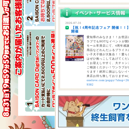
2026-07-29
熊本県を中心とする地震について
2026-07-31
【祝！4周年記念フェア 開催！！
2026-07-28
開催
【重要】熊本地震に伴う臨時休業
愛知県のみなさま！！お世話に
ラブでもHOTなイベントが開催
モール常滑店にて、4周年感
用品などわんだふるプライスにて
い子犬子猫が大集合！！愛ら
はぜひ抱っこしてあげてくださ
くお迎えしやすく、大チャン
ご相談ください！ワンラブが全
ります！絶対に損はしないイベ
来店お待ち致しておりますm(
onelove.com/puppy/?shop=2
9382
2026-07-31
【2026年 大決算商談会 第2弾開
しまで
ペットショップ ワンラブ 
ンがスタート！！ 2026年8
くと、ワンラブポイントをプ
くとクーポンが配信されます