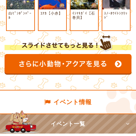
白ﾋﾟﾝﾎﾟﾝﾊﾟｰ
ｺｱｶ【小赤】
ｲｼﾏｷｶﾞｲ【石
ｽﾉｰﾎﾜｲﾄｼｸﾘｯ
ﾙ
巻貝】
ﾄﾞ
イベント情報
イベント一覧