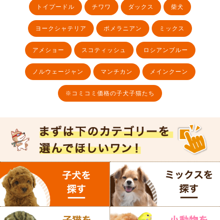
トイプードル
チワワ
ダックス
柴犬
ヨークシャテリア
ポメラニアン
ミックス
アメショー
スコティッシュ
ロシアンブルー
ノルウェージャン
マンチカン
メインクーン
※コミコミ価格の子犬子猫たち