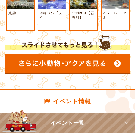
東錦
ﾐｯｷｰﾏｳｽﾌﾟﾗﾃ
ｲｼﾏｷｶﾞｲ【石
ﾍﾞﾀ ﾒｽ･ﾉｰﾏ
ｨ
巻貝】
ﾙ
イベント情報
イベント一覧