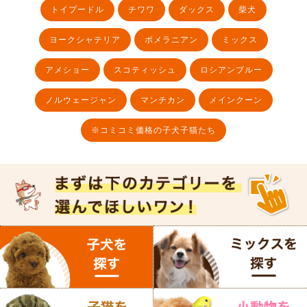
トイプードル
チワワ
ダックス
柴犬
ヨークシャテリア
ポメラニアン
ミックス
アメショー
スコティッシュ
ロシアンブルー
ノルウェージャン
マンチカン
メインクーン
※コミコミ価格の子犬子猫たち