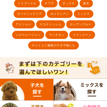
トイプードル
チワワ
ダックス
柴犬
ヨークシャテリア
ポメラニアン
ミックス
アメショー
スコティッシュ
ロシアンブルー
ノルウェージャン
マンチカン
メインクーン
※コミコミ価格の子犬子猫たち