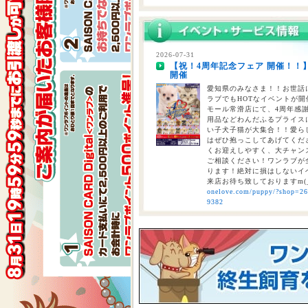
2026-07-28
【重要】熊本地震に伴う臨時休業
2026-07-31
【祝！4周年記念フェア 開催！！
2026-07-24
開催
【大決算2026開催！！】香川県
大決算フェア開催中！！7/25～8
愛知県のみなさま！！お世話に
ラブでもHOTなイベントが開催
モール常滑店にて、4周年感
用品などわんだふるプライスにて
い子犬子猫が大集合！！愛ら
はぜひ抱っこしてあげてくださ
くお迎えしやすく、大チャン
ご相談ください！ワンラブが全
ります！絶対に損はしないイベ
来店お待ち致しておりますm(
onelove.com/puppy/?shop=2
9382
2026-07-31
【2026年 大決算商談会 第2弾開
しまで
ペットショップ ワンラブ 
ンがスタート！！ 2026年8
くと、ワンラブポイントをプ
くとクーポンが配信されます