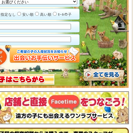
指定なし
安い順
高い順
ｾｰﾙの子