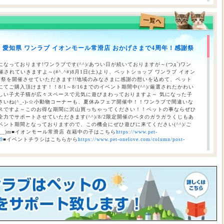
のお知らせ（合志店・光の森店・西熊本店・はません店・宇土店）
】愛知県 ワンラブ イオンモール常滑店 おかげさまで4周年！感謝祭
 ワンラブ イオンタウン宇多津店＆ゆめタウン三豊店 一年で一番お得な
/9まで｜ワンラブグループ
なっております!ワンラブです(^^)/あつい日が続いておりますが～(つд`)ワン
されていきますよ～(#^.^#)8月1日(土)より、ペットショップ ワンラブ イオン
謝祭を開催させていただきます!!地域のみなさまに感謝の想いを込めて、ペット
ご購入頂けます！！8/1～8/16までのイベント期間中(^^)/厳選されたかわい
しい子犬子猫が広々スペースで元気に遊びまわっておりますよ～ 気になった子
いね(^_-)-☆小動物コーナーも、夏休みフェア開催中！！ワンラブで間違いな
スですよ～このお得な期間に沢山買っちゃってください！！ペットの事ならぜひ
力でサポートさせていただきます(^^)/8/2限定開催のベタのガラガラくじもあ
ント期間となっておりますので、この機会にぜひ遊びに来てください(^^)/ご
__)m■イオンモール常滑店 在籍中の子はこちら
https://www.pet-
69
■イベントチラシはこちらから
https://www.pet-onelove.com/column/post-
催！！】ワンラブ総決算 22周年祭｜大決算商談会開幕！！ 8/31お引渡
本気の大決算商談会！！ ワンラブ看板店舗にて、ポイントプレゼントキャンペー
月1日にLINE配信されておりますクーポンを2,500円以上のお会計時にご利用頂
レゼント！！まだ会員アプリをご利用中でない方は、店頭で会員アプリを取得頂
ので、最寄店舗にてぜひご確認ください！！※ワンラブ看板店舗が対象※ 小動