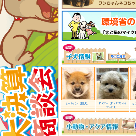
シバケン【柴犬】
ﾎﾟﾒﾌﾟｰ【ﾎﾟﾒﾗﾆｱﾝ×ﾄｲ
カ
ﾌﾟｰﾄﾞﾙ】