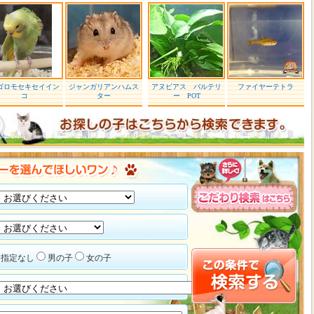
ゴロモセキセイイン
ジャンガリアンハムス
アヌビアス バルテリ
ファイヤーテトラ
コ
ター
ー POT
指定なし
男の子
女の子