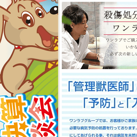
物、アクアコーナーもイベン
くださいね イベント内容
2026-07-24
【大決算2026開催！！】香川県
大決算フェア開催中！！7/25～8
香川県のみなさま、お世話にな
多津店、ゆめタウン三豊店合同
期間中(^^)/厳選されたか
店として、品揃え豊富に取り
スで元気に遊びまわっておりま
お迎えのチャンスですよ～こ
い！ワンラブが全力でサポート
としてスタッフ一同頑張ってま
onelove.com/puppy/?shop=1
9302
2026-07-17
【Meet Your New Famil
7/18～8/2まで｜ワンラブグループ
長野のみなさま！！お世話にな
は注意しましょう！！ワンラブで
トショップ ワンラブ アリ
謝の想いを込めて、ペット用品
間中(^^)/厳選されたかわ
おりますよ～ 気になった子は
で、ワンラブで間違いなくお