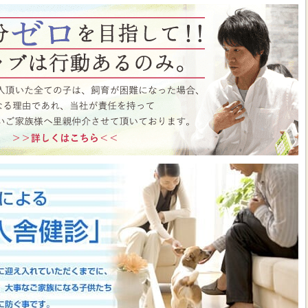
ト月間イベント開催中♪ この機会にぜひペットショップワンラブに遊びに来て
はこちら
https://www.pet-onelove.com/column/post-9344/
 ワンラブ イオンタウン宇多津店＆ゆめタウン三豊店 一年で一番お得な
/9まで｜ワンラブグループ
っております！！7月25日(土)より、ペットショップ ワンラブ イオンタウン宇
にて、大決算フェアを開催させていただきます！！7/25～8/9までのイベント
わいい子犬子猫が大集合！！今年もぜひ遊びに来てください(^^)/ペット用品も専門
揃えで、わんだふるプライスとなっております♪愛らしい子犬子猫が広々スペー
すよ～ 気になった子はぜひ抱っこしてあげてくださいね(^_-)-☆一年で一番！
のお得な期間に沢山買っちゃってください！！ペットの事ならぜひご相談くださ
させていただきます(^^)/改めまして、地域の皆様に愛されるペットショップ
いりますm(__)m ■ゆめタウン三豊店 在籍中の子はこちら
https://www.pet-
57
■イベントチラシはこちらから
https://www.pet-onelove.com/column/post-
y Fes 開催！！】長野県 ワンラブ アリオ上田店 動物大集合イベント開催！！
っております!ワンラブです(^^)/暑い日も多くなってまいりましたね 熱中症に
もHOTなイベントが開催されていきますよ～(#^.^#)7月18日(土)より、ペッ
オ上田店にて、ペットイベントを開催させていただきます！！地域のみなさまに感
などわんだふるプライスにてご購入頂けます！！7/18～8/2までのイベント期
いい子犬子猫が大集合！！愛らしい子犬子猫が広々スペースで元気に遊びまわって
ぜひ抱っこしてあげてくださいね(^_-)-☆大決算商談会も開催されておりますの
迎えしやすく、大チャンスですよ～このお得な期間に沢山買っちゃってくださ