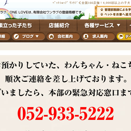
ﾍﾟｯﾄｼｮｯﾌﾟ ﾜﾝﾗﾌﾞ≪全国166店舗！4,000頭