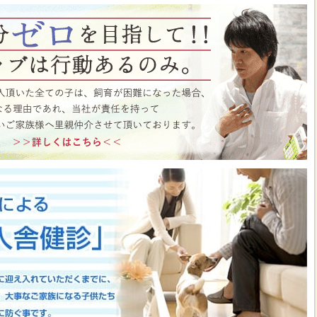
ト月間イベント開催中♪ この機会にぜひペットショップワンラブに遊びに来て
はこちら
https://www.pet-onelove.com/column/post-9344/
 ワンラブ イオンタウン宇多津店＆ゆめタウン三豊店 一年で一番お得な
/9まで｜ワンラブグループ
っております！！7月25日(土)より、ペットショップ ワンラブ イオンタウン宇
にて、大決算フェアを開催させていただきます！！7/25～8/9までのイベント
わいい子犬子猫が大集合！！今年もぜひ遊びに来てください(^^)/ペット用品も専門
揃えで、わんだふるプライスとなっております♪愛らしい子犬子猫が広々スペー
すよ～ 気になった子はぜひ抱っこしてあげてくださいね(^_-)-☆一年で一番！
のお得な期間に沢山買っちゃってください！！ペットの事ならぜひご相談くださ
させていただきます(^^)/改めまして、地域の皆様に愛されるペットショップ
いりますm(__)m ■ゆめタウン三豊店 在籍中の子はこちら
https://www.pet-
57
■イベントチラシはこちらから
https://www.pet-onelove.com/column/post-
y Fes 開催！！】長野県 ワンラブ アリオ上田店 動物大集合イベント開催！！
っております!ワンラブです(^^)/暑い日も多くなってまいりましたね 熱中症に
もHOTなイベントが開催されていきますよ～(#^.^#)7月18日(土)より、ペッ
オ上田店にて、ペットイベントを開催させていただきます！！地域のみなさまに感
などわんだふるプライスにてご購入頂けます！！7/18～8/2までのイベント期
いい子犬子猫が大集合！！愛らしい子犬子猫が広々スペースで元気に遊びまわって
ぜひ抱っこしてあげてくださいね(^_-)-☆大決算商談会も開催されておりますの
迎えしやすく、大チャンスですよ～このお得な期間に沢山買っちゃってくださ