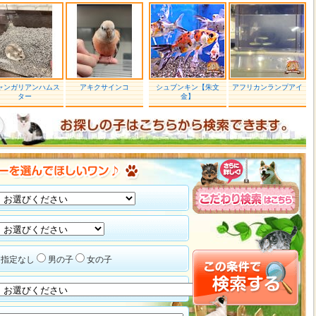
ャンガリアンハムス
アキクサインコ
シュブンキン【朱文
アフリカンランプアイ
ター
金】
指定なし
男の子
女の子