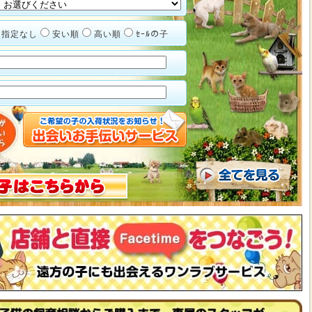
指定なし
安い順
高い順
ｾｰﾙの子