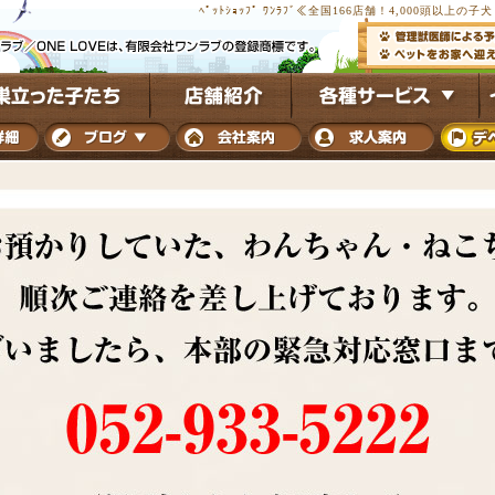
ﾍﾟｯﾄｼｮｯﾌﾟ ﾜﾝﾗﾌﾞ≪全国166店舗！4,000頭