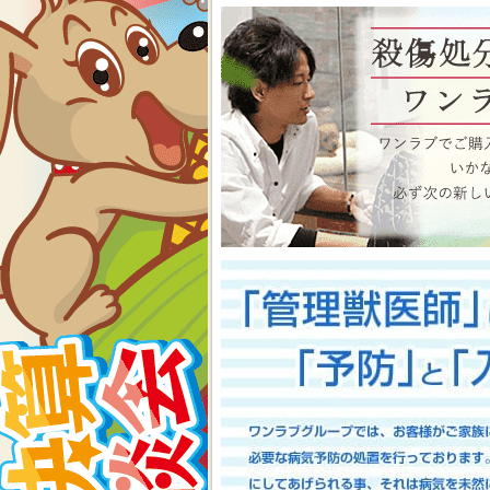
物、アクアコーナーもイベン
くださいね イベント内容
2026-07-24
【大決算2026開催！！】香川県
大決算フェア開催中！！7/25～8
香川県のみなさま、お世話にな
多津店、ゆめタウン三豊店合同
期間中(^^)/厳選されたか
店として、品揃え豊富に取り
スで元気に遊びまわっておりま
お迎えのチャンスですよ～こ
い！ワンラブが全力でサポート
としてスタッフ一同頑張ってま
onelove.com/puppy/?shop=1
9302
2026-07-17
【Meet Your New Famil
7/18～8/2まで｜ワンラブグループ
長野のみなさま！！お世話にな
は注意しましょう！！ワンラブで
トショップ ワンラブ アリ
謝の想いを込めて、ペット用品
間中(^^)/厳選されたかわ
おりますよ～ 気になった子は
で、ワンラブで間違いなくお