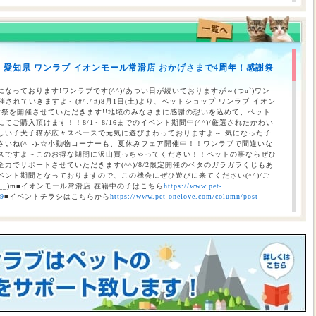
】愛知県 ワンラブ イオンモール常滑店 おかげさまで4周年！感謝祭
のお知らせ（合志店・光の森店・西熊本店・はません店・宇土店）
なっております!ワンラブです(^^)/あつい日が続いておりますが～(つд`)ワン
されていきますよ～(#^.^#)8月1日(土)より、ペットショップ ワンラブ イオン
謝祭を開催させていただきます!!地域のみなさまに感謝の想いを込めて、ペット
ご購入頂けます！！8/1～8/16までのイベント期間中(^^)/厳選されたかわい
しい子犬子猫が広々スペースで元気に遊びまわっておりますよ～ 気になった子
いね(^_-)-☆小動物コーナーも、夏休みフェア開催中！！ワンラブで間違いな
スですよ～このお得な期間に沢山買っちゃってください！！ペットの事ならぜひ
力でサポートさせていただきます(^^)/8/2限定開催のベタのガラガラくじもあ
ント期間となっておりますので、この機会にぜひ遊びに来てください(^^)/ご
__)m■イオンモール常滑店 在籍中の子はこちら
https://www.pet-
69
■イベントチラシはこちらから
https://www.pet-onelove.com/column/post-
催！！】ワンラブ総決算 22周年祭｜大決算商談会開幕！！ 8/31お引渡
本気の大決算商談会！！ ワンラブ看板店舗にて、ポイントプレゼントキャンペー
月1日にLINE配信されておりますクーポンを2,500円以上のお会計時にご利用頂
レゼント！！まだ会員アプリをご利用中でない方は、店頭で会員アプリを取得頂
ので、最寄店舗にてぜひご確認ください！！※ワンラブ看板店舗が対象※ 小動