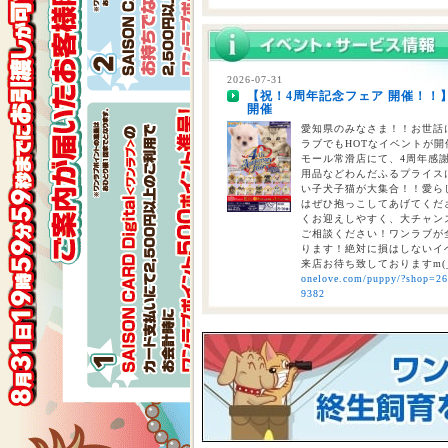
2026-07-29
熊本県を中心とする地震について
2026-07-31
【祝！4周年記念フェア 開催！！
2026-07-28
開催
【重要】熊本地震に伴う臨時休業
愛知県のみなさま！！お世話に
ラブでもHOTなイベントが開催
モール常滑店にて、4周年感
用品などわんだふるプライスにて
い子犬子猫が大集合！！愛ら
はぜひ抱っこしてあげてくださ
くお迎えしやすく、大チャン
ご相談ください！ワンラブが全
ります！絶対に損はしないイベ
来店お待ち致しておりますm(
onelove.com/puppy/?shop=2
9382
2026-07-31
【2026年 大決算商談会 第2弾開
しまで
ペットショップ ワンラブ 
ンがスタート！！ 2026年8
くと、ワンラブポイントをプ
くとクーポンが配信されます