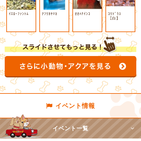
ｲｴﾛｰﾌｧﾝﾄﾑ
ｱﾌﾘｶﾔﾏﾈ
ｵｵﾊﾅｲﾝｺ
ｺﾘﾄﾞﾗｽ
【白】
イベント情報
イベント一覧