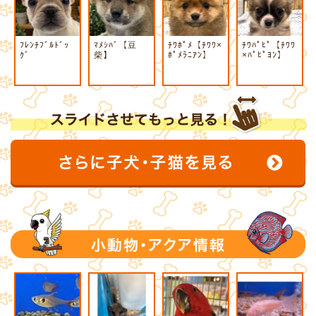
ﾌﾚﾝﾁﾌﾞﾙﾄﾞｯ
ﾏﾒｼﾊﾞ【豆
ﾁﾜﾎﾟﾒ【ﾁﾜﾜ×
ﾁﾜﾊﾟﾋﾟ【ﾁﾜﾜ
ｸﾞ
柴】
ﾎﾟﾒﾗﾆｱﾝ】
×ﾊﾟﾋﾟﾖﾝ】