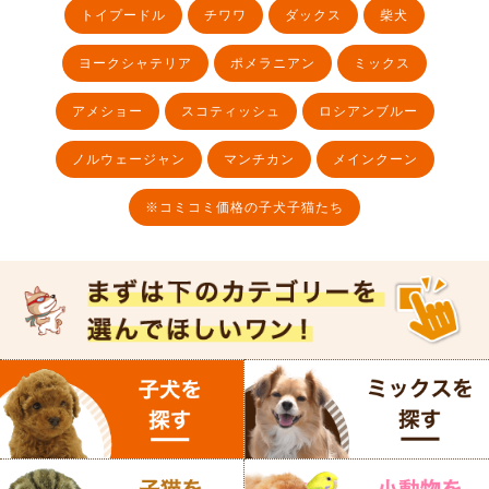
トイプードル
チワワ
ダックス
柴犬
ヨークシャテリア
ポメラニアン
ミックス
アメショー
スコティッシュ
ロシアンブルー
ノルウェージャン
マンチカン
メインクーン
※コミコミ価格の子犬子猫たち