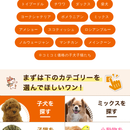
トイプードル
チワワ
ダックス
柴犬
ヨークシャテリア
ポメラニアン
ミックス
アメショー
スコティッシュ
ロシアンブルー
ノルウェージャン
マンチカン
メインクーン
※コミコミ価格の子犬子猫たち