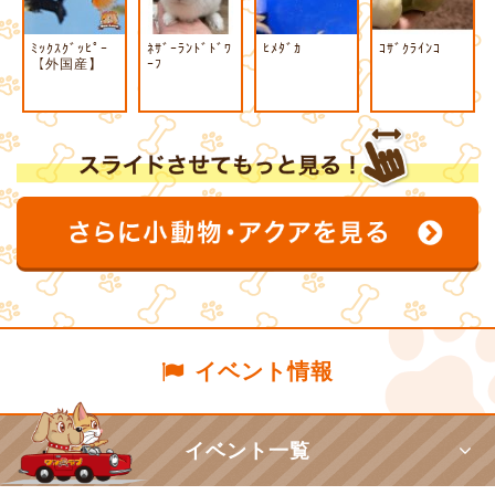
ﾐｯｸｽｸﾞｯﾋﾟｰ
ﾈｻﾞｰﾗﾝﾄﾞﾄﾞﾜ
ﾋﾒﾀﾞｶ
ｺｻﾞｸﾗｲﾝｺ
【外国産】
ｰﾌ
イベント情報
イベント一覧