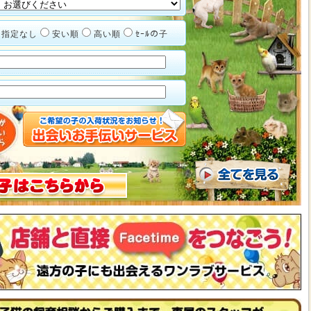
指定なし
安い順
高い順
ｾｰﾙの子