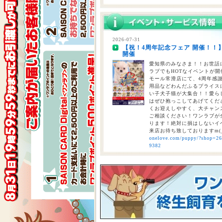
2026-07-29
熊本県を中心とする地震について
2026-07-31
【祝！4周年記念フェア 開催！！
2026-07-28
開催
【重要】熊本地震に伴う臨時休業
愛知県のみなさま！！お世話に
ラブでもHOTなイベントが開催
モール常滑店にて、4周年感
用品などわんだふるプライスにて
い子犬子猫が大集合！！愛ら
はぜひ抱っこしてあげてくださ
くお迎えしやすく、大チャン
ご相談ください！ワンラブが全
ります！絶対に損はしないイベ
来店お待ち致しておりますm(
onelove.com/puppy/?shop=2
9382
2026-07-31
【2026年 大決算商談会 第2弾開
しまで
ペットショップ ワンラブ 
ンがスタート！！ 2026年8
くと、ワンラブポイントをプ
くとクーポンが配信されます