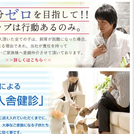
ト月間イベント開催中♪ この機会にぜひペットショップワンラブに遊びに来て
はこちら
https://www.pet-onelove.com/column/post-9344/
 ワンラブ イオンタウン宇多津店＆ゆめタウン三豊店 一年で一番お得な
/9まで｜ワンラブグループ
っております！！7月25日(土)より、ペットショップ ワンラブ イオンタウン宇
にて、大決算フェアを開催させていただきます！！7/25～8/9までのイベント
わいい子犬子猫が大集合！！今年もぜひ遊びに来てください(^^)/ペット用品も専門
揃えで、わんだふるプライスとなっております♪愛らしい子犬子猫が広々スペー
すよ～ 気になった子はぜひ抱っこしてあげてくださいね(^_-)-☆一年で一番！
のお得な期間に沢山買っちゃってください！！ペットの事ならぜひご相談くださ
させていただきます(^^)/改めまして、地域の皆様に愛されるペットショップ
いりますm(__)m ■ゆめタウン三豊店 在籍中の子はこちら
https://www.pet-
57
■イベントチラシはこちらから
https://www.pet-onelove.com/column/post-
y Fes 開催！！】長野県 ワンラブ アリオ上田店 動物大集合イベント開催！！
っております!ワンラブです(^^)/暑い日も多くなってまいりましたね 熱中症に
もHOTなイベントが開催されていきますよ～(#^.^#)7月18日(土)より、ペッ
オ上田店にて、ペットイベントを開催させていただきます！！地域のみなさまに感
などわんだふるプライスにてご購入頂けます！！7/18～8/2までのイベント期
いい子犬子猫が大集合！！愛らしい子犬子猫が広々スペースで元気に遊びまわって
ぜひ抱っこしてあげてくださいね(^_-)-☆大決算商談会も開催されておりますの
迎えしやすく、大チャンスですよ～このお得な期間に沢山買っちゃってくださ