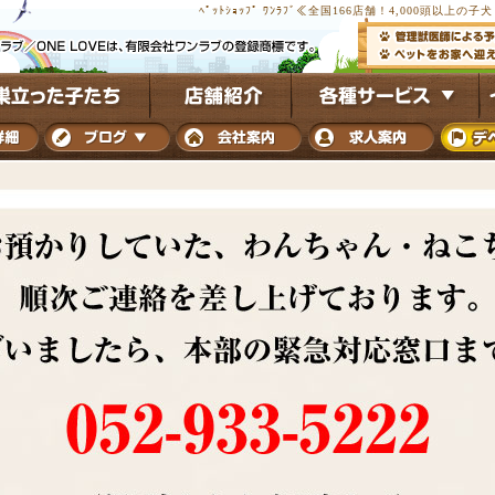
ﾍﾟｯﾄｼｮｯﾌﾟ ﾜﾝﾗﾌﾞ≪全国166店舗！4,000頭