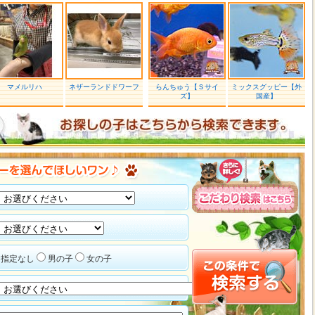
マメルリハ
ネザーランドドワーフ
らんちゅう【Ｓサイ
ミックスグッピー【外
ズ】
国産】
指定なし
男の子
女の子