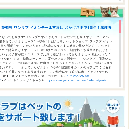
】愛知県 ワンラブ イオンモール常滑店 おかげさまで4周年！感謝祭
のお知らせ（合志店・光の森店・西熊本店・はません店・宇土店）
なっております!ワンラブです(^^)/あつい日が続いておりますが～(つд`)ワン
されていきますよ～(#^.^#)8月1日(土)より、ペットショップ ワンラブ イオン
謝祭を開催させていただきます!!地域のみなさまに感謝の想いを込めて、ペット
ご購入頂けます！！8/1～8/16までのイベント期間中(^^)/厳選されたかわい
しい子犬子猫が広々スペースで元気に遊びまわっておりますよ～ 気になった子
いね(^_-)-☆小動物コーナーも、夏休みフェア開催中！！ワンラブで間違いな
スですよ～このお得な期間に沢山買っちゃってください！！ペットの事ならぜひ
力でサポートさせていただきます(^^)/8/2限定開催のベタのガラガラくじもあ
ント期間となっておりますので、この機会にぜひ遊びに来てください(^^)/ご
__)m■イオンモール常滑店 在籍中の子はこちら
https://www.pet-
69
■イベントチラシはこちらから
https://www.pet-onelove.com/column/post-
催！！】ワンラブ総決算 22周年祭｜大決算商談会開幕！！ 8/31お引渡
本気の大決算商談会！！ ワンラブ看板店舗にて、ポイントプレゼントキャンペー
月1日にLINE配信されておりますクーポンを2,500円以上のお会計時にご利用頂
レゼント！！まだ会員アプリをご利用中でない方は、店頭で会員アプリを取得頂
ので、最寄店舗にてぜひご確認ください！！※ワンラブ看板店舗が対象※ 小動