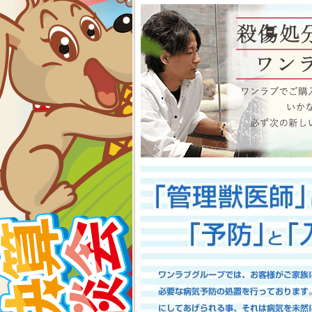
物、アクアコーナーもイベン
くださいね イベント内容
2026-07-24
【大決算2026開催！！】香川県
大決算フェア開催中！！7/25～8
香川県のみなさま、お世話にな
多津店、ゆめタウン三豊店合同
期間中(^^)/厳選されたか
店として、品揃え豊富に取り
スで元気に遊びまわっておりま
お迎えのチャンスですよ～こ
い！ワンラブが全力でサポート
としてスタッフ一同頑張ってま
onelove.com/puppy/?shop=1
9302
2026-07-17
【Meet Your New Famil
7/18～8/2まで｜ワンラブグループ
長野のみなさま！！お世話にな
は注意しましょう！！ワンラブで
トショップ ワンラブ アリ
謝の想いを込めて、ペット用品
間中(^^)/厳選されたかわ
おりますよ～ 気になった子は
で、ワンラブで間違いなくお