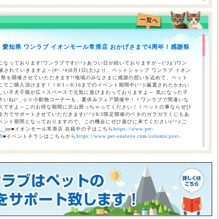
のお知らせ（合志店・光の森店・西熊本店・はません店・宇土店）
】愛知県 ワンラブ イオンモール常滑店 おかげさまで4周年！感謝祭
 ワンラブ イオンタウン宇多津店＆ゆめタウン三豊店 一年で一番お得な
/9まで｜ワンラブグループ
なっております!ワンラブです(^^)/あつい日が続いておりますが～(つд`)ワン
されていきますよ～(#^.^#)8月1日(土)より、ペットショップ ワンラブ イオン
謝祭を開催させていただきます!!地域のみなさまに感謝の想いを込めて、ペット
ご購入頂けます！！8/1～8/16までのイベント期間中(^^)/厳選されたかわい
しい子犬子猫が広々スペースで元気に遊びまわっておりますよ～ 気になった子
いね(^_-)-☆小動物コーナーも、夏休みフェア開催中！！ワンラブで間違いな
スですよ～このお得な期間に沢山買っちゃってください！！ペットの事ならぜひ
力でサポートさせていただきます(^^)/8/2限定開催のベタのガラガラくじもあ
ント期間となっておりますので、この機会にぜひ遊びに来てください(^^)/ご
__)m■イオンモール常滑店 在籍中の子はこちら
https://www.pet-
69
■イベントチラシはこちらから
https://www.pet-onelove.com/column/post-
催！！】ワンラブ総決算 22周年祭｜大決算商談会開幕！！ 8/31お引渡
本気の大決算商談会！！ ワンラブ看板店舗にて、ポイントプレゼントキャンペー
月1日にLINE配信されておりますクーポンを2,500円以上のお会計時にご利用頂
レゼント！！まだ会員アプリをご利用中でない方は、店頭で会員アプリを取得頂
ので、最寄店舗にてぜひご確認ください！！※ワンラブ看板店舗が対象※ 小動