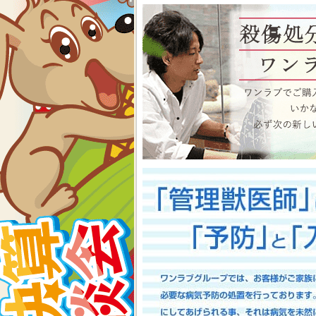
物、アクアコーナーもイベン
くださいね イベント内容
2026-07-24
【大決算2026開催！！】香川県
大決算フェア開催中！！7/25～8
香川県のみなさま、お世話にな
多津店、ゆめタウン三豊店合同
期間中(^^)/厳選されたか
店として、品揃え豊富に取り
スで元気に遊びまわっておりま
お迎えのチャンスですよ～こ
い！ワンラブが全力でサポート
としてスタッフ一同頑張ってま
onelove.com/puppy/?shop=1
9302
2026-07-17
【Meet Your New Famil
7/18～8/2まで｜ワンラブグループ
長野のみなさま！！お世話にな
は注意しましょう！！ワンラブで
トショップ ワンラブ アリ
謝の想いを込めて、ペット用品
間中(^^)/厳選されたかわ
おりますよ～ 気になった子は
で、ワンラブで間違いなくお