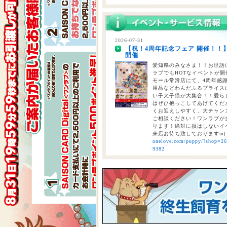
2026-07-28
【重要】熊本地震に伴う臨時休業
2026-07-31
【祝！4周年記念フェア 開催！！
2026-07-24
開催
【大決算2026開催！！】香川県
大決算フェア開催中！！7/25～8
愛知県のみなさま！！お世話に
ラブでもHOTなイベントが開催
モール常滑店にて、4周年感
用品などわんだふるプライスにて
い子犬子猫が大集合！！愛ら
はぜひ抱っこしてあげてくださ
くお迎えしやすく、大チャン
ご相談ください！ワンラブが全
ります！絶対に損はしないイベ
来店お待ち致しておりますm(
onelove.com/puppy/?shop=2
9382
2026-07-31
【2026年 大決算商談会 第2弾開
しまで
ペットショップ ワンラブ 
ンがスタート！！ 2026年8
くと、ワンラブポイントをプ
くとクーポンが配信されます