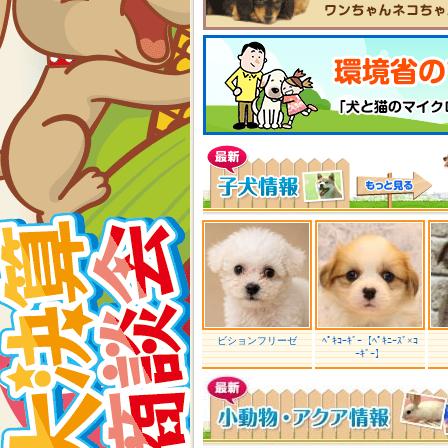
ビションフリーゼ
ﾍﾟｷｺｰｷﾞｰ【ﾍﾟｷﾆｰｽﾞ×ｺ
ｰｷﾞｰ】