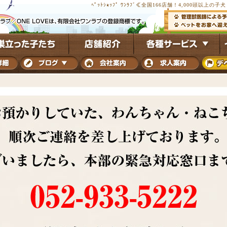
ﾍﾟｯﾄｼｮｯﾌﾟ ﾜﾝﾗﾌﾞ≪全国166店舗！4,000頭