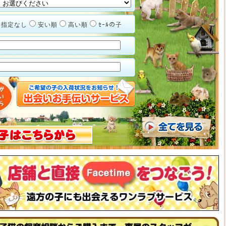
指定なし
安い順
高い順
ｾｰﾙの子