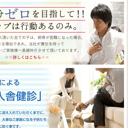
ト月間イベント開催中♪ この機会にぜひペットショップワンラブに遊びに来て
はこちら
https://www.pet-onelove.com/column/post-9344/
 ワンラブ イオンタウン宇多津店＆ゆめタウン三豊店 一年で一番お得な
/9まで｜ワンラブグループ
っております！！7月25日(土)より、ペットショップ ワンラブ イオンタウン宇
にて、大決算フェアを開催させていただきます！！7/25～8/9までのイベント
わいい子犬子猫が大集合！！今年もぜひ遊びに来てください(^^)/ペット用品も専門
揃えで、わんだふるプライスとなっております♪愛らしい子犬子猫が広々スペー
すよ～ 気になった子はぜひ抱っこしてあげてくださいね(^_-)-☆一年で一番！
のお得な期間に沢山買っちゃってください！！ペットの事ならぜひご相談くださ
させていただきます(^^)/改めまして、地域の皆様に愛されるペットショップ
いりますm(__)m ■ゆめタウン三豊店 在籍中の子はこちら
https://www.pet-
57
■イベントチラシはこちらから
https://www.pet-onelove.com/column/post-
y Fes 開催！！】長野県 ワンラブ アリオ上田店 動物大集合イベント開催！！
っております!ワンラブです(^^)/暑い日も多くなってまいりましたね 熱中症に
もHOTなイベントが開催されていきますよ～(#^.^#)7月18日(土)より、ペッ
オ上田店にて、ペットイベントを開催させていただきます！！地域のみなさまに感
などわんだふるプライスにてご購入頂けます！！7/18～8/2までのイベント期
いい子犬子猫が大集合！！愛らしい子犬子猫が広々スペースで元気に遊びまわって
ぜひ抱っこしてあげてくださいね(^_-)-☆大決算商談会も開催されておりますの
迎えしやすく、大チャンスですよ～このお得な期間に沢山買っちゃってくださ