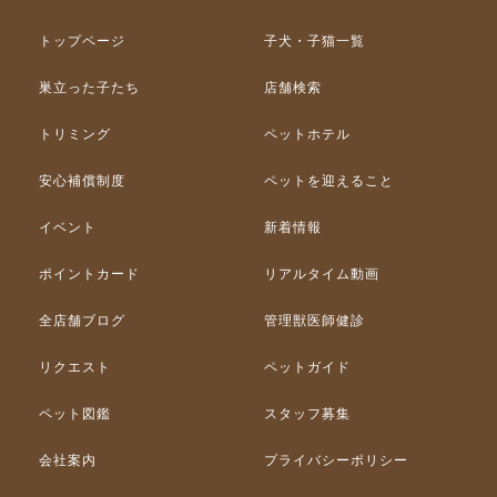
トップページ
子犬・子猫一覧
巣立った子たち
店舗検索
トリミング
ペットホテル
安心補償制度
ペットを迎えること
イベント
新着情報
ポイントカード
リアルタイム動画
全店舗ブログ
管理獣医師健診
リクエスト
ペットガイド
ペット図鑑
スタッフ募集
会社案内
プライバシーポリシー