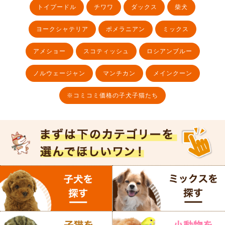
トイプードル
チワワ
ダックス
柴犬
ヨークシャテリア
ポメラニアン
ミックス
アメショー
スコティッシュ
ロシアンブルー
ノルウェージャン
マンチカン
メインクーン
※コミコミ価格の子犬子猫たち