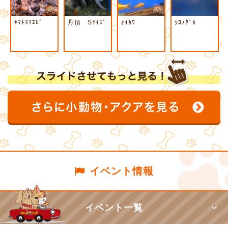
ﾔﾏﾄﾇﾏｴﾋﾞ
丹頂 Sｻｲｽﾞ
ｵｲｶﾜ
ｸﾛﾒﾀﾞｶ
イベント情報
イベント一覧