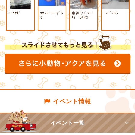
ﾐﾆｳｻｷﾞ
ﾈｵﾝﾄﾞﾜｰﾌｸﾞﾗ
東錦(ｱｽﾞﾏﾆｼ
ｺﾝｺﾞﾃﾄﾗ
ﾐｰ
ｷ) Sｻｲｽﾞ
イベント情報
イベント一覧