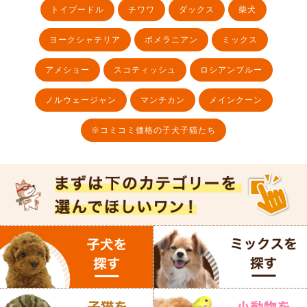
トイプードル
チワワ
ダックス
柴犬
ヨークシャテリア
ポメラニアン
ミックス
アメショー
スコティッシュ
ロシアンブルー
ノルウェージャン
マンチカン
メインクーン
※コミコミ価格の子犬子猫たち