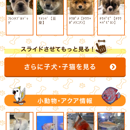
ﾌﾚﾝﾁﾌﾞﾙﾄﾞｯ
ﾏﾒｼﾊﾞ【豆
ﾁﾜﾎﾟﾒ【ﾁﾜﾜ×
ﾁﾜﾊﾟﾋﾟ【ﾁﾜﾜ
ｸﾞ
柴】
ﾎﾟﾒﾗﾆｱﾝ】
×ﾊﾟﾋﾟﾖﾝ】