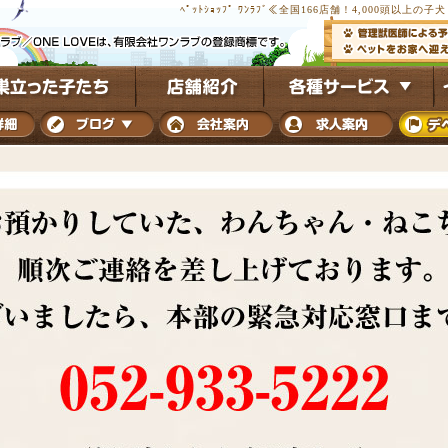
ﾍﾟｯﾄｼｮｯﾌﾟ ﾜﾝﾗﾌﾞ≪全国166店舗！4,000頭