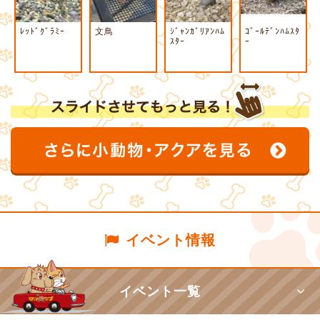
ﾚｯﾄﾞｸﾞﾗﾐｰ
文鳥
ｼﾞｬﾝｶﾞﾘｱﾝﾊﾑ
ｺﾞｰﾙﾃﾞﾝﾊﾑｽﾀ
ｽﾀｰ
ｰ
イベント情報
イベント一覧