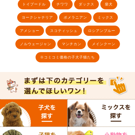
トイプードル
チワワ
ダックス
柴犬
ヨークシャテリア
ポメラニアン
ミックス
アメショー
スコティッシュ
ロシアンブルー
ノルウェージャン
マンチカン
メインクーン
※コミコミ価格の子犬子猫たち