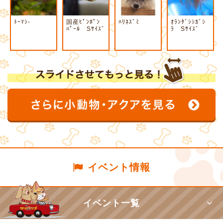
ﾄｰﾏｼ-
国産ﾋﾟﾝﾎﾟﾝ
ﾊﾘﾈｽﾞﾐ
ｵﾗﾝﾀﾞｼｼｶﾞｼ
ﾊﾟｰﾙ Sｻｲｽﾞ
ﾗ Sｻｲｽﾞ
イベント情報
イベント一覧