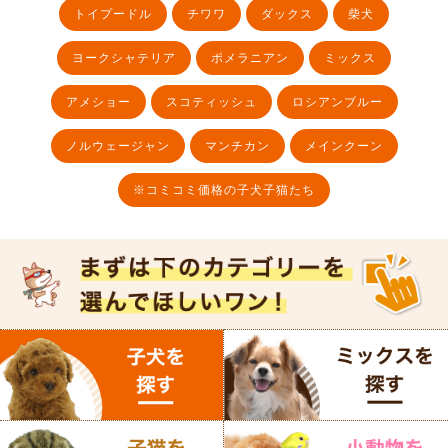
トイプードル
チワワ
ダックス
柴犬
ヨークシャテリア
ポメラニアン
ミックス
アメショー
スコティッシュ
ロシアンブルー
ノルウェージャン
マンチカン
メインクーン
※コミコミ価格の子犬子猫たち