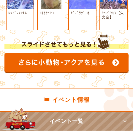
ﾚｯﾄﾞﾌｧﾝﾄﾑ
ｱｷｸｻｲﾝｺ
ｾﾞﾌﾞﾗﾀﾞﾆｵ
ｼｭﾌﾞﾝｷﾝ【朱
文金】
イベント情報
イベント一覧