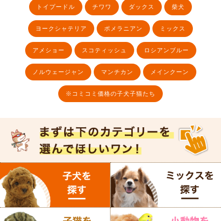
トイプードル
チワワ
ダックス
柴犬
ヨークシャテリア
ポメラニアン
ミックス
アメショー
スコティッシュ
ロシアンブルー
ノルウェージャン
マンチカン
メインクーン
※コミコミ価格の子犬子猫たち