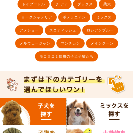
トイプードル
チワワ
ダックス
柴犬
ヨークシャテリア
ポメラニアン
ミックス
アメショー
スコティッシュ
ロシアンブルー
ノルウェージャン
マンチカン
メインクーン
※コミコミ価格の子犬子猫たち