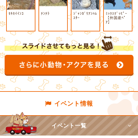
ｾｷｾｲｲﾝｺ
ﾁﾝﾁﾗ
ｼﾞｬﾝｶﾞﾘｱﾝﾊﾑ
ﾐｯｸｽｸﾞｯﾋﾟｰ
ｽﾀｰ
【外国産ﾍﾟ
ｱ】
イベント情報
イベント一覧