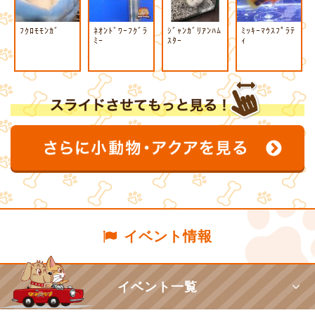
ﾌｸﾛﾓﾓﾝｶﾞ
ﾈｵﾝﾄﾞﾜｰﾌｸﾞﾗ
ｼﾞｬﾝｶﾞﾘｱﾝﾊﾑ
ﾐｯｷｰﾏｳｽﾌﾟﾗﾃ
ﾐｰ
ｽﾀｰ
ｨ
イベント情報
イベント一覧