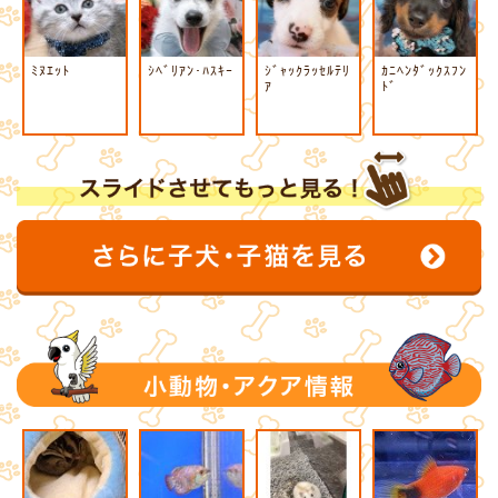
ﾐﾇｴｯﾄ
ｼﾍﾞﾘｱﾝ･ﾊｽｷｰ
ｼﾞｬｯｸﾗｯｾﾙﾃﾘ
ｶﾆﾍﾝﾀﾞｯｸｽﾌﾝ
ｱ
ﾄﾞ