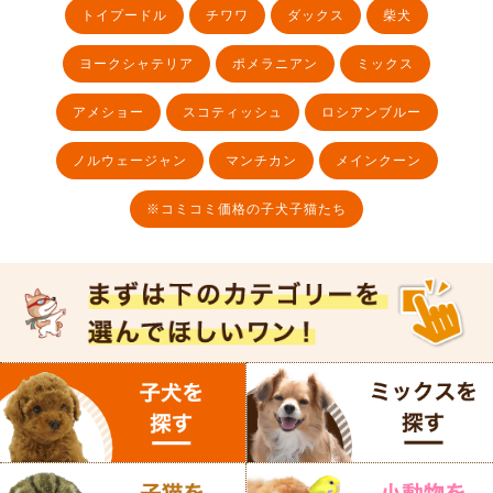
トイプードル
チワワ
ダックス
柴犬
ヨークシャテリア
ポメラニアン
ミックス
アメショー
スコティッシュ
ロシアンブルー
ノルウェージャン
マンチカン
メインクーン
※コミコミ価格の子犬子猫たち