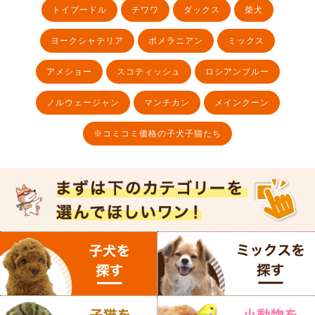
トイプードル
チワワ
ダックス
柴犬
ヨークシャテリア
ポメラニアン
ミックス
アメショー
スコティッシュ
ロシアンブルー
ノルウェージャン
マンチカン
メインクーン
※コミコミ価格の子犬子猫たち