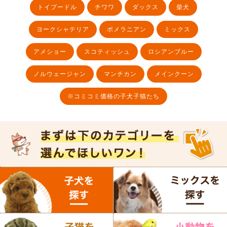
トイプードル
チワワ
ダックス
柴犬
ヨークシャテリア
ポメラニアン
ミックス
アメショー
スコティッシュ
ロシアンブルー
ノルウェージャン
マンチカン
メインクーン
※コミコミ価格の子犬子猫たち