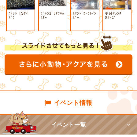
ｺﾒｯﾄ【Sｻｲ
ｼﾞｬﾝｶﾞﾘｱﾝﾊﾑ
ﾈｵﾝﾄﾞﾜｰﾌﾚｲﾝ
更紗ｵﾗﾝﾀﾞ
ｽﾞ】
ｽﾀｰ
ﾎﾞｰ
Sｻｲｽﾞ
イベント情報
イベント一覧