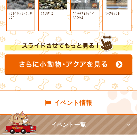
ﾚｯﾄﾞﾁｪﾘｰｼｭﾘ
ｼﾛﾒﾀﾞｶ
ﾍﾞｯｸﾌｫﾙﾃﾞｨ
ﾐｰｱｷｬｯﾄ
ﾝﾌﾟ
ﾍﾟﾝｼﾙ
イベント情報
イベント一覧