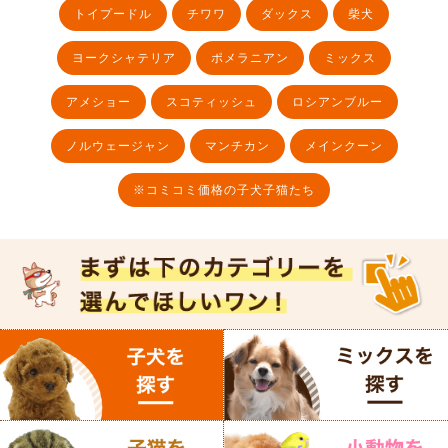
トイプードル
チワワ
ダックス
柴犬
ヨークシャテリア
ポメラニアン
ミックス
アメショー
スコティッシュ
ロシアンブルー
ノルウェージャン
マンチカン
メインクーン
※コミコミ価格の子犬子猫たち