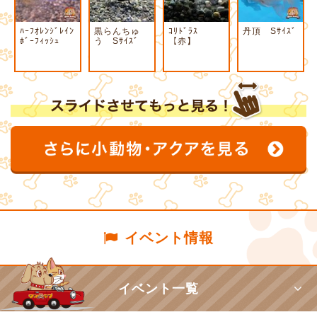
ﾊｰﾌｵﾚﾝｼﾞﾚｲﾝ
黒らんちゅ
ｺﾘﾄﾞﾗｽ
丹頂 Sｻｲｽﾞ
ﾎﾞｰﾌｨｯｼｭ
う Sｻｲｽﾞ
【赤】
イベント情報
イベント一覧