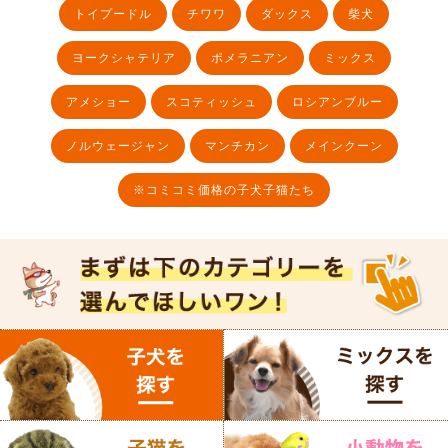
トイプードル
チワワ
ダックス
柴犬
ヨークシャテリア
ポメラニアン
ミックス
アメショー
スコティッシュ
ロシアンブルー
ノルウェージャン
マンチカン
メインクーン
※コミコミ価格の子犬子猫たち