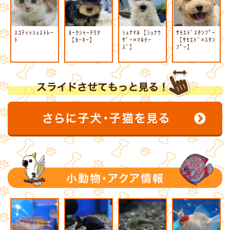
ｽｺﾃｨｯｼｭｽﾄﾚｰ
ﾖｰｸｼｬｰﾃﾘｱ
ｼｭﾅﾏﾙ【ｼｭﾅｳ
ｻﾓｴﾄﾞｽﾀﾝﾌﾟｰ
ﾄ
【ﾖｰｷｰ】
ｻﾞｰ×ﾏﾙﾁｰ
【ｻﾓｴﾄﾞ×ｽﾀﾝ
ｽﾞ】
ﾌﾟｰ】