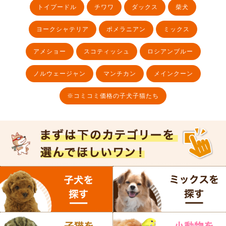
トイプードル
チワワ
ダックス
柴犬
ヨークシャテリア
ポメラニアン
ミックス
アメショー
スコティッシュ
ロシアンブルー
ノルウェージャン
マンチカン
メインクーン
※コミコミ価格の子犬子猫たち