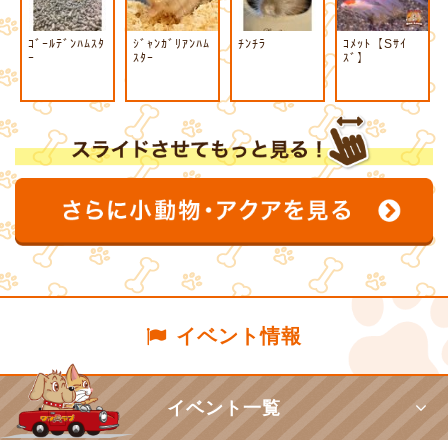
ｺﾞｰﾙﾃﾞﾝﾊﾑｽﾀ
ｼﾞｬﾝｶﾞﾘｱﾝﾊﾑ
ﾁﾝﾁﾗ
ｺﾒｯﾄ【Sｻｲ
ｰ
ｽﾀｰ
ｽﾞ】
イベント情報
イベント一覧