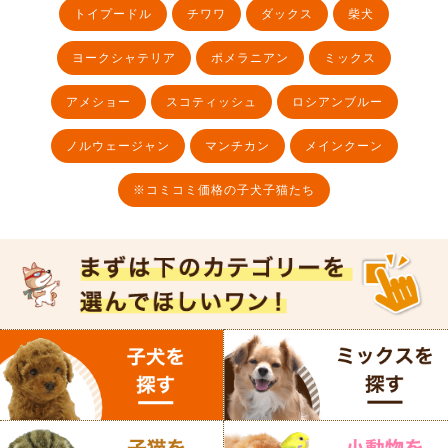
トイプードル
チワワ
ダックス
柴犬
ヨークシャテリア
ポメラニアン
ミックス
アメショー
スコティッシュ
ロシアンブルー
ノルウェージャン
マンチカン
メインクーン
※コミコミ価格の子犬子猫たち