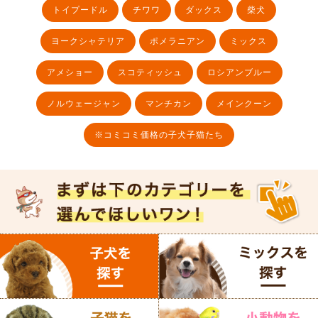
トイプードル
チワワ
ダックス
柴犬
ヨークシャテリア
ポメラニアン
ミックス
アメショー
スコティッシュ
ロシアンブルー
ノルウェージャン
マンチカン
メインクーン
※コミコミ価格の子犬子猫たち