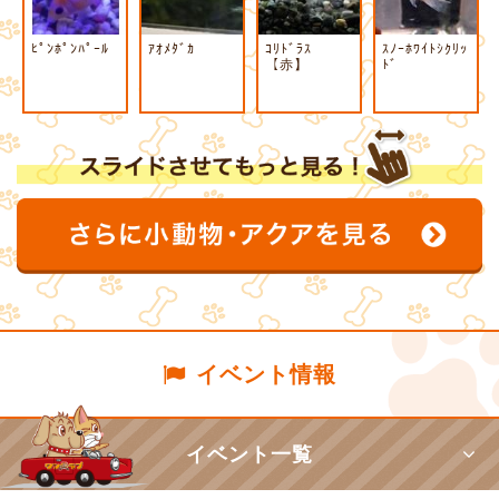
ﾋﾟﾝﾎﾟﾝﾊﾟｰﾙ
ｱｵﾒﾀﾞｶ
ｺﾘﾄﾞﾗｽ
ｽﾉｰﾎﾜｲﾄｼｸﾘｯ
【赤】
ﾄﾞ
イベント情報
イベント一覧