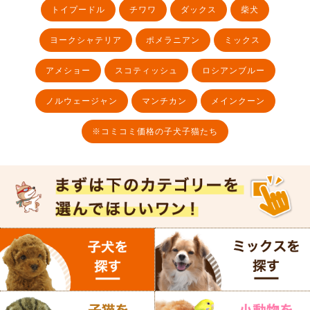
トイプードル
チワワ
ダックス
柴犬
ヨークシャテリア
ポメラニアン
ミックス
アメショー
スコティッシュ
ロシアンブルー
ノルウェージャン
マンチカン
メインクーン
※コミコミ価格の子犬子猫たち