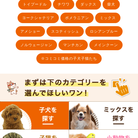
トイプードル
チワワ
ダックス
柴犬
ヨークシャテリア
ポメラニアン
ミックス
アメショー
スコティッシュ
ロシアンブルー
ノルウェージャン
マンチカン
メインクーン
※コミコミ価格の子犬子猫たち