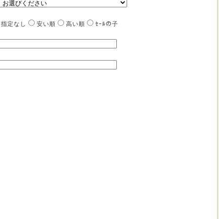
指定なし
安い順
高い順
ｾｰﾙの子