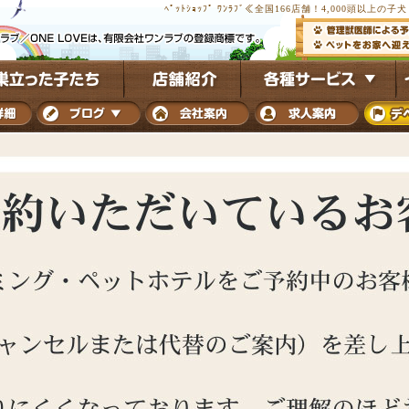
ﾍﾟｯﾄｼｮｯﾌﾟ ﾜﾝﾗﾌﾞ≪全国166店舗！4,000頭