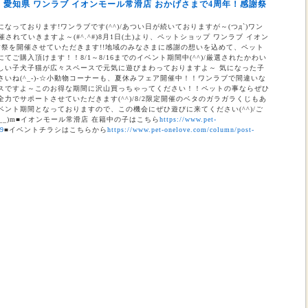
】愛知県 ワンラブ イオンモール常滑店 おかげさまで4周年！感謝祭
のお知らせ（合志店・光の森店・西熊本店・はません店・宇土店）
なっております!ワンラブです(^^)/あつい日が続いておりますが～(つд`)ワン
されていきますよ～(#^.^#)8月1日(土)より、ペットショップ ワンラブ イオン
謝祭を開催させていただきます!!地域のみなさまに感謝の想いを込めて、ペット
ご購入頂けます！！8/1～8/16までのイベント期間中(^^)/厳選されたかわい
しい子犬子猫が広々スペースで元気に遊びまわっておりますよ～ 気になった子
いね(^_-)-☆小動物コーナーも、夏休みフェア開催中！！ワンラブで間違いな
スですよ～このお得な期間に沢山買っちゃってください！！ペットの事ならぜひ
力でサポートさせていただきます(^^)/8/2限定開催のベタのガラガラくじもあ
ント期間となっておりますので、この機会にぜひ遊びに来てください(^^)/ご
__)m■イオンモール常滑店 在籍中の子はこちら
https://www.pet-
69
■イベントチラシはこちらから
https://www.pet-onelove.com/column/post-
催！！】ワンラブ総決算 22周年祭｜大決算商談会開幕！！ 8/31お引渡
本気の大決算商談会！！ ワンラブ看板店舗にて、ポイントプレゼントキャンペー
月1日にLINE配信されておりますクーポンを2,500円以上のお会計時にご利用頂
レゼント！！まだ会員アプリをご利用中でない方は、店頭で会員アプリを取得頂
ので、最寄店舗にてぜひご確認ください！！※ワンラブ看板店舗が対象※ 小動
ト月間イベント開催中♪ この機会にぜひペットショップワンラブに遊びに来て
はこちら
https://www.pet-onelove.com/column/post-9344/
 ワンラブ イオンタウン宇多津店＆ゆめタウン三豊店 一年で一番お得な