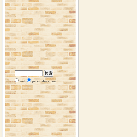
web
pet-onelove.com