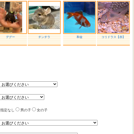
デグー
チンチラ
和金
コリドラス【赤】
指定なし
男の子
女の子