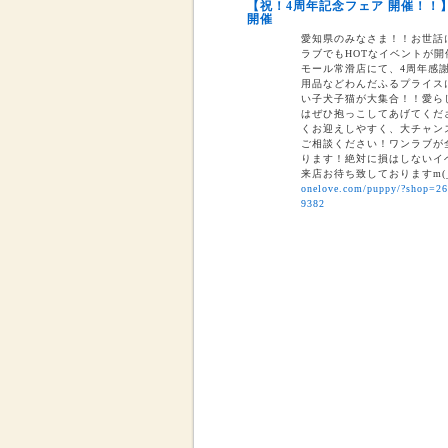
【祝！4周年記念フェア 開催！！
2026-07-28
開催
【重要】熊本地震に伴う臨時休業
愛知県のみなさま！！お世話に
ラブでもHOTなイベントが開催
モール常滑店にて、4周年感
用品などわんだふるプライスにて
い子犬子猫が大集合！！愛ら
はぜひ抱っこしてあげてくださ
くお迎えしやすく、大チャン
ご相談ください！ワンラブが全
ります！絶対に損はしないイベ
来店お待ち致しておりますm(
onelove.com/puppy/?shop=2
9382
2026-07-31
【2026年 大決算商談会 第2弾開
しまで
ペットショップ ワンラブ 
ンがスタート！！ 2026年8
くと、ワンラブポイントをプ
くとクーポンが配信されます
物、アクアコーナーもイベン
くださいね イベント内容
2026-07-24
【大決算2026開催！！】香川県