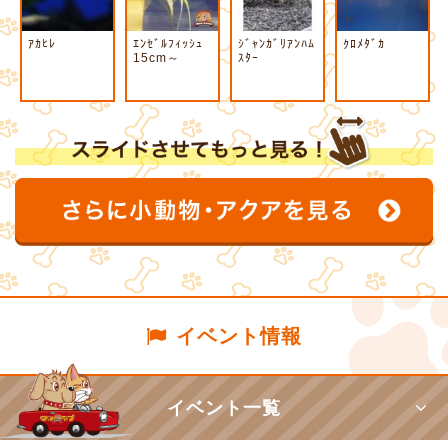
ｱｶﾋﾚ
ｴﾝｾﾞﾙﾌｨｯｼｭ
ｼﾞｬﾝｶﾞﾘｱﾝﾊﾑ
ｸﾛﾒﾀﾞｶ
15cm～
ｽﾀｰ
イベント情報
イベント一覧