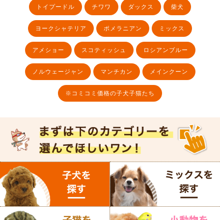
トイプードル
チワワ
ダックス
柴犬
ヨークシャテリア
ポメラニアン
ミックス
アメショー
スコティッシュ
ロシアンブルー
ノルウェージャン
マンチカン
メインクーン
※コミコミ価格の子犬子猫たち