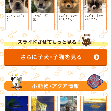
ﾌﾚﾝﾁﾌﾞﾙﾄﾞｯ
ﾏﾒｼﾊﾞ【豆
ﾁﾜﾎﾟﾒ【ﾁﾜﾜ×
ﾁﾜﾊﾟﾋﾟ【ﾁﾜﾜ
ｸﾞ
柴】
ﾎﾟﾒﾗﾆｱﾝ】
×ﾊﾟﾋﾟﾖﾝ】