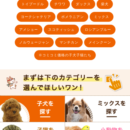
トイプードル
チワワ
ダックス
柴犬
ヨークシャテリア
ポメラニアン
ミックス
アメショー
スコティッシュ
ロシアンブルー
ノルウェージャン
マンチカン
メインクーン
※コミコミ価格の子犬子猫たち