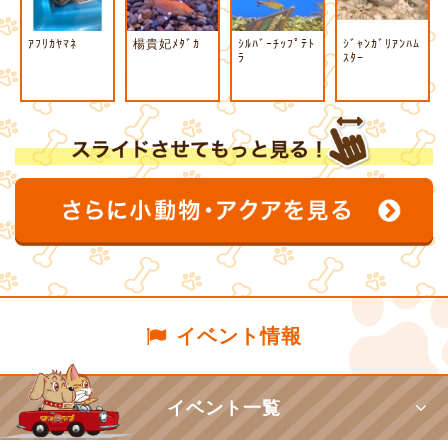
ｱﾌﾘｶﾔﾏﾈ
楊貴妃ﾒﾀﾞｶ
ｼﾙﾊﾞｰﾁｯﾌﾟﾃﾄ
ｼﾞｬﾝｶﾞﾘｱﾝﾊﾑ
ﾗ
ｽﾀｰ
イベント情報
イベント一覧