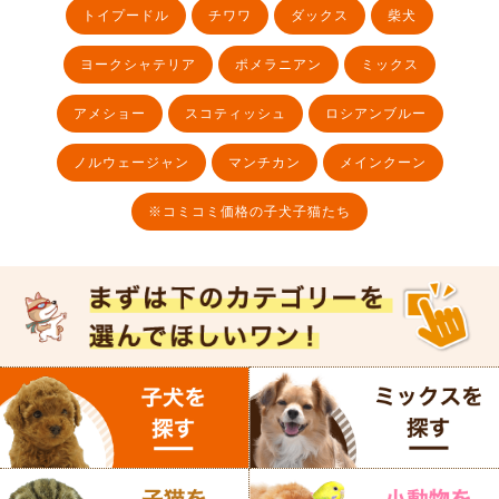
トイプードル
チワワ
ダックス
柴犬
ヨークシャテリア
ポメラニアン
ミックス
アメショー
スコティッシュ
ロシアンブルー
ノルウェージャン
マンチカン
メインクーン
※コミコミ価格の子犬子猫たち