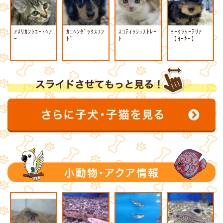
ｱﾒﾘｶﾝｼｮｰﾄﾍｱ
ｶﾆﾍﾝﾀﾞｯｸｽﾌﾝ
ｽｺﾃｨｯｼｭｽﾄﾚｰ
ﾖｰｸｼｬｰﾃﾘｱ
ｰ
ﾄﾞ
ﾄ
【ﾖｰｷｰ】