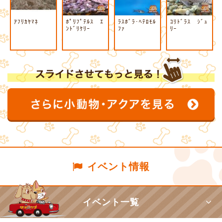
ｱﾌﾘｶﾔﾏﾈ
ﾎﾟﾘﾌﾟﾃﾙｽ ｴ
ﾗｽﾎﾞﾗ･ﾍﾃﾛﾓﾙ
ｺﾘﾄﾞﾗｽ ｼﾞｭ
ﾝﾄﾞﾘｹﾘｰ
ﾌｧ
ﾘｰ
イベント情報
イベント一覧