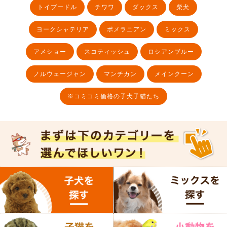
トイプードル
チワワ
ダックス
柴犬
ヨークシャテリア
ポメラニアン
ミックス
アメショー
スコティッシュ
ロシアンブルー
ノルウェージャン
マンチカン
メインクーン
※コミコミ価格の子犬子猫たち