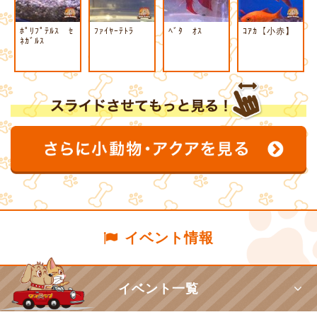
ﾎﾟﾘﾌﾟﾃﾙｽ ｾ
ﾌｧｲﾔｰﾃﾄﾗ
ﾍﾞﾀ ｵｽ
ｺｱｶ【小赤】
ﾈｶﾞﾙｽ
イベント情報
イベント一覧