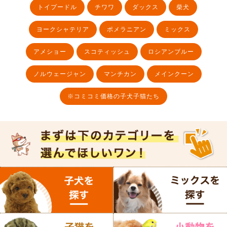
トイプードル
チワワ
ダックス
柴犬
ヨークシャテリア
ポメラニアン
ミックス
アメショー
スコティッシュ
ロシアンブルー
ノルウェージャン
マンチカン
メインクーン
※コミコミ価格の子犬子猫たち