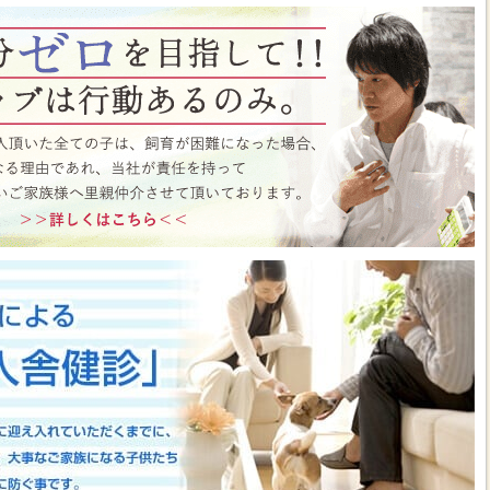
ト月間イベント開催中♪ この機会にぜひペットショップワンラブに遊びに来て
はこちら
https://www.pet-onelove.com/column/post-9344/
 ワンラブ イオンタウン宇多津店＆ゆめタウン三豊店 一年で一番お得な
/9まで｜ワンラブグループ
っております！！7月25日(土)より、ペットショップ ワンラブ イオンタウン宇
にて、大決算フェアを開催させていただきます！！7/25～8/9までのイベント
わいい子犬子猫が大集合！！今年もぜひ遊びに来てください(^^)/ペット用品も専門
揃えで、わんだふるプライスとなっております♪愛らしい子犬子猫が広々スペー
すよ～ 気になった子はぜひ抱っこしてあげてくださいね(^_-)-☆一年で一番！
のお得な期間に沢山買っちゃってください！！ペットの事ならぜひご相談くださ
させていただきます(^^)/改めまして、地域の皆様に愛されるペットショップ
いりますm(__)m ■ゆめタウン三豊店 在籍中の子はこちら
https://www.pet-
57
■イベントチラシはこちらから
https://www.pet-onelove.com/column/post-
y Fes 開催！！】長野県 ワンラブ アリオ上田店 動物大集合イベント開催！！
っております!ワンラブです(^^)/暑い日も多くなってまいりましたね 熱中症に
もHOTなイベントが開催されていきますよ～(#^.^#)7月18日(土)より、ペッ
オ上田店にて、ペットイベントを開催させていただきます！！地域のみなさまに感
などわんだふるプライスにてご購入頂けます！！7/18～8/2までのイベント期
いい子犬子猫が大集合！！愛らしい子犬子猫が広々スペースで元気に遊びまわって
ぜひ抱っこしてあげてくださいね(^_-)-☆大決算商談会も開催されておりますの
迎えしやすく、大チャンスですよ～このお得な期間に沢山買っちゃってくださ