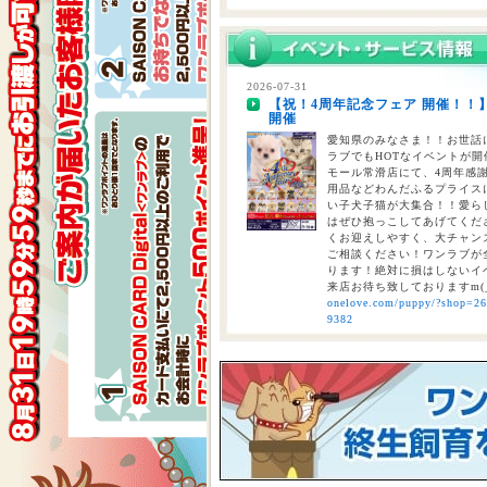
2026-07-28
【重要】熊本地震に伴う臨時休業
2026-07-31
【祝！4周年記念フェア 開催！！
2026-07-24
開催
【大決算2026開催！！】香川県
大決算フェア開催中！！7/25～8
愛知県のみなさま！！お世話に
ラブでもHOTなイベントが開催
モール常滑店にて、4周年感
用品などわんだふるプライスにて
い子犬子猫が大集合！！愛ら
はぜひ抱っこしてあげてくださ
くお迎えしやすく、大チャン
ご相談ください！ワンラブが全
ります！絶対に損はしないイベ
来店お待ち致しておりますm(
onelove.com/puppy/?shop=2
9382
2026-07-31
【2026年 大決算商談会 第2弾開
しまで
ペットショップ ワンラブ 
ンがスタート！！ 2026年8
くと、ワンラブポイントをプ
くとクーポンが配信されます