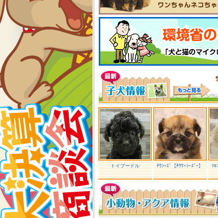
トイプードル
ﾁﾜｼｰｽﾞ【ﾁﾜﾜ×ｼｰｽﾞｰ】
ﾏﾙ