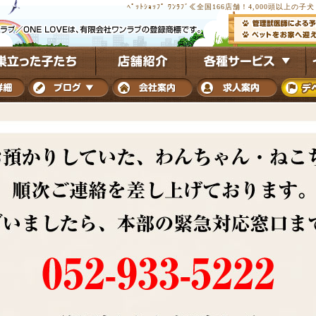
ﾍﾟｯﾄｼｮｯﾌﾟ ﾜﾝﾗﾌﾞ≪全国166店舗！4,000頭