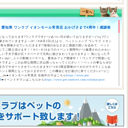
のお知らせ（合志店・光の森店・西熊本店・はません店・宇土店）
】愛知県 ワンラブ イオンモール常滑店 おかげさまで4周年！感謝祭
 ワンラブ イオンタウン宇多津店＆ゆめタウン三豊店 一年で一番お得な
/9まで｜ワンラブグループ
なっております!ワンラブです(^^)/あつい日が続いておりますが～(つд`)ワン
されていきますよ～(#^.^#)8月1日(土)より、ペットショップ ワンラブ イオン
謝祭を開催させていただきます!!地域のみなさまに感謝の想いを込めて、ペット
ご購入頂けます！！8/1～8/16までのイベント期間中(^^)/厳選されたかわい
しい子犬子猫が広々スペースで元気に遊びまわっておりますよ～ 気になった子
いね(^_-)-☆小動物コーナーも、夏休みフェア開催中！！ワンラブで間違いな
スですよ～このお得な期間に沢山買っちゃってください！！ペットの事ならぜひ
力でサポートさせていただきます(^^)/8/2限定開催のベタのガラガラくじもあ
ント期間となっておりますので、この機会にぜひ遊びに来てください(^^)/ご
__)m■イオンモール常滑店 在籍中の子はこちら
https://www.pet-
69
■イベントチラシはこちらから
https://www.pet-onelove.com/column/post-
催！！】ワンラブ総決算 22周年祭｜大決算商談会開幕！！ 8/31お引渡
本気の大決算商談会！！ ワンラブ看板店舗にて、ポイントプレゼントキャンペー
月1日にLINE配信されておりますクーポンを2,500円以上のお会計時にご利用頂
レゼント！！まだ会員アプリをご利用中でない方は、店頭で会員アプリを取得頂
ので、最寄店舗にてぜひご確認ください！！※ワンラブ看板店舗が対象※ 小動