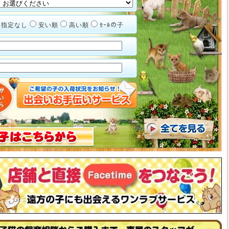
指定なし
安い順
高い順
ｾｰﾙの子