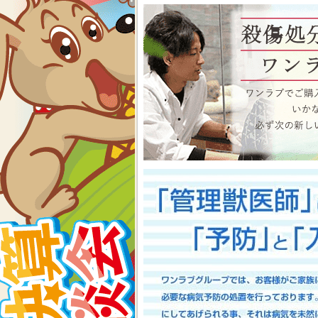
物、アクアコーナーもイベン
くださいね イベント内容
2026-07-24
【大決算2026開催！！】香川県
大決算フェア開催中！！7/25～8
香川県のみなさま、お世話にな
多津店、ゆめタウン三豊店合同
期間中(^^)/厳選されたか
店として、品揃え豊富に取り
スで元気に遊びまわっておりま
お迎えのチャンスですよ～こ
い！ワンラブが全力でサポート
としてスタッフ一同頑張ってま
onelove.com/puppy/?shop=1
9302
2026-07-17
【Meet Your New Famil
7/18～8/2まで｜ワンラブグループ
長野のみなさま！！お世話にな
は注意しましょう！！ワンラブで
トショップ ワンラブ アリ
謝の想いを込めて、ペット用品
間中(^^)/厳選されたかわ
おりますよ～ 気になった子は
で、ワンラブで間違いなくお