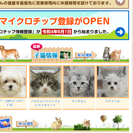
ﾌﾟｰ【ﾏﾙﾁｰｽﾞ×ﾄｲﾌﾟｰ
ノルウェージャンフォ
マンチカン
ラグドール
ﾄﾞﾙ】
レストキャット