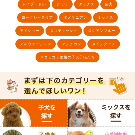
トイプードル
チワワ
ダックス
柴犬
ヨークシャテリア
ポメラニアン
ミックス
アメショー
スコティッシュ
ロシアンブルー
ノルウェージャン
マンチカン
メインクーン
※コミコミ価格の子犬子猫たち