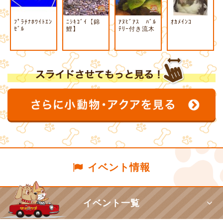
ﾌﾟﾗﾁﾅﾎﾜｲﾄｴﾝ
ﾆｼｷｺﾞｲ【錦
ｱﾇﾋﾞｱｽ ﾊﾞﾙ
ｵｶﾒｲﾝｺ
ｾﾞﾙ
鯉】
ﾃﾘｰ付き流木
イベント情報
イベント一覧