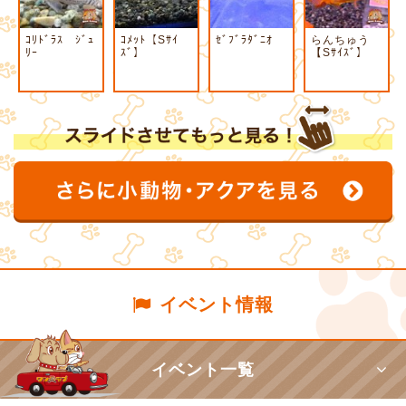
ｺﾘﾄﾞﾗｽ ｼﾞｭ
ｺﾒｯﾄ【Sｻｲ
ｾﾞﾌﾞﾗﾀﾞﾆｵ
らんちゅう
ﾘｰ
ｽﾞ】
【Sｻｲｽﾞ】
イベント情報
イベント一覧