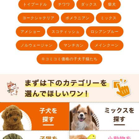
トイプードル
チワワ
ダックス
柴犬
ヨークシャテリア
ポメラニアン
ミックス
アメショー
スコティッシュ
ロシアンブルー
ノルウェージャン
マンチカン
メインクーン
※コミコミ価格の子犬子猫たち