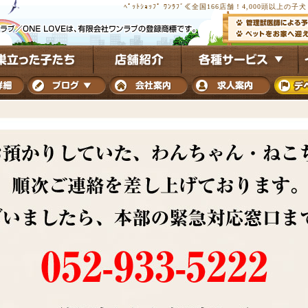
ﾍﾟｯﾄｼｮｯﾌﾟ ﾜﾝﾗﾌﾞ≪全国166店舗！4,000頭