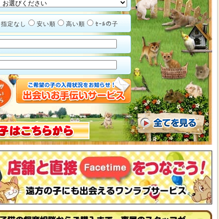
指定なし
安い順
高い順
ｾｰﾙの子