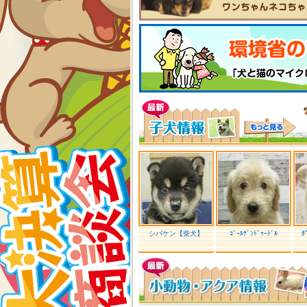
シバケン【柴犬】
ｺﾞｰﾙﾃﾞﾝﾄﾞｩｰﾄﾞﾙ
ﾎ