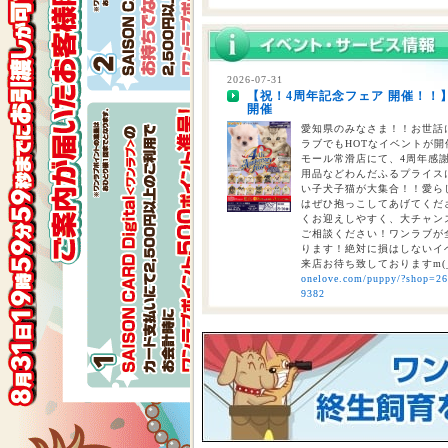
2026-07-29
熊本県を中心とする地震について
2026-07-31
【祝！4周年記念フェア 開催！！
2026-07-28
開催
【重要】熊本地震に伴う臨時休業
愛知県のみなさま！！お世話に
ラブでもHOTなイベントが開催
モール常滑店にて、4周年感
用品などわんだふるプライスにて
い子犬子猫が大集合！！愛ら
はぜひ抱っこしてあげてくださ
くお迎えしやすく、大チャン
ご相談ください！ワンラブが全
ります！絶対に損はしないイベ
来店お待ち致しておりますm(
onelove.com/puppy/?shop=2
9382
2026-07-31
【2026年 大決算商談会 第2弾開
しまで
ペットショップ ワンラブ 
ンがスタート！！ 2026年8
くと、ワンラブポイントをプ
くとクーポンが配信されます