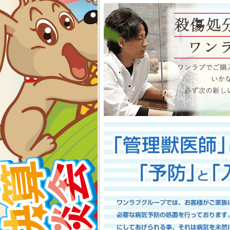
物、アクアコーナーもイベン
くださいね イベント内容
2026-07-24
【大決算2026開催！！】香川県
大決算フェア開催中！！7/25～8
香川県のみなさま、お世話にな
多津店、ゆめタウン三豊店合同
期間中(^^)/厳選されたか
店として、品揃え豊富に取り
スで元気に遊びまわっておりま
お迎えのチャンスですよ～こ
い！ワンラブが全力でサポート
としてスタッフ一同頑張ってま
onelove.com/puppy/?shop=1
9302
2026-07-17
【Meet Your New Famil
7/18～8/2まで｜ワンラブグループ
長野のみなさま！！お世話にな
は注意しましょう！！ワンラブで
トショップ ワンラブ アリ
謝の想いを込めて、ペット用品
間中(^^)/厳選されたかわ
おりますよ～ 気になった子は
で、ワンラブで間違いなくお