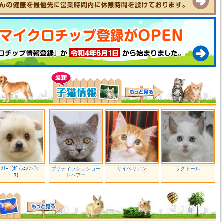
ﾟﾒﾁｰ【ﾎﾟﾒﾗﾆｱﾝ×ﾁﾜ
ブリティッシュショー
サイベリアン
ラグドール
ﾜ】
トヘアー