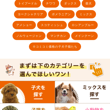
トイプードル
チワワ
ダックス
柴犬
ヨークシャテリア
ポメラニアン
ミックス
アメショー
スコティッシュ
ロシアンブルー
ノルウェージャン
マンチカン
メインクーン
※コミコミ価格の子犬子猫たち