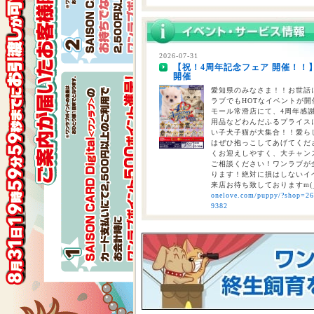
2026-07-28
【重要】熊本地震に伴う臨時休業
2026-07-31
【祝！4周年記念フェア 開催！！
2026-07-24
開催
【大決算2026開催！！】香川県
大決算フェア開催中！！7/25～8
愛知県のみなさま！！お世話に
ラブでもHOTなイベントが開催
モール常滑店にて、4周年感
用品などわんだふるプライスにて
い子犬子猫が大集合！！愛ら
はぜひ抱っこしてあげてくださ
くお迎えしやすく、大チャン
ご相談ください！ワンラブが全
ります！絶対に損はしないイベ
来店お待ち致しておりますm(
onelove.com/puppy/?shop=2
9382
2026-07-31
【2026年 大決算商談会 第2弾開
しまで
ペットショップ ワンラブ 
ンがスタート！！ 2026年8
くと、ワンラブポイントをプ
くとクーポンが配信されます