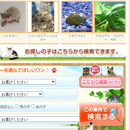
ハリネズミ
ジャンガリアンハムス
フネアマガイ
アヌビアス バルテリ
ター
ー POT
指定なし
男の子
女の子