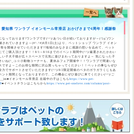
のお知らせ（合志店・光の森店・西熊本店・はません店・宇土店）
】愛知県 ワンラブ イオンモール常滑店 おかげさまで4周年！感謝祭
 ワンラブ イオンタウン宇多津店＆ゆめタウン三豊店 一年で一番お得な
/9まで｜ワンラブグループ
なっております!ワンラブです(^^)/あつい日が続いておりますが～(つд`)ワン
されていきますよ～(#^.^#)8月1日(土)より、ペットショップ ワンラブ イオン
謝祭を開催させていただきます!!地域のみなさまに感謝の想いを込めて、ペット
ご購入頂けます！！8/1～8/16までのイベント期間中(^^)/厳選されたかわい
しい子犬子猫が広々スペースで元気に遊びまわっておりますよ～ 気になった子
いね(^_-)-☆小動物コーナーも、夏休みフェア開催中！！ワンラブで間違いな
スですよ～このお得な期間に沢山買っちゃってください！！ペットの事ならぜひ
力でサポートさせていただきます(^^)/8/2限定開催のベタのガラガラくじもあ
ント期間となっておりますので、この機会にぜひ遊びに来てください(^^)/ご
__)m■イオンモール常滑店 在籍中の子はこちら
https://www.pet-
69
■イベントチラシはこちらから
https://www.pet-onelove.com/column/post-
催！！】ワンラブ総決算 22周年祭｜大決算商談会開幕！！ 8/31お引渡
本気の大決算商談会！！ ワンラブ看板店舗にて、ポイントプレゼントキャンペー
月1日にLINE配信されておりますクーポンを2,500円以上のお会計時にご利用頂
レゼント！！まだ会員アプリをご利用中でない方は、店頭で会員アプリを取得頂
ので、最寄店舗にてぜひご確認ください！！※ワンラブ看板店舗が対象※ 小動