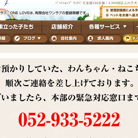
ﾍﾟｯﾄｼｮｯﾌﾟ ﾜﾝﾗﾌﾞ≪全国166店舗！4,000頭