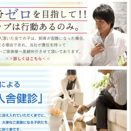
ト月間イベント開催中♪ この機会にぜひペットショップワンラブに遊びに来て
はこちら
https://www.pet-onelove.com/column/post-9344/
 ワンラブ イオンタウン宇多津店＆ゆめタウン三豊店 一年で一番お得な
/9まで｜ワンラブグループ
っております！！7月25日(土)より、ペットショップ ワンラブ イオンタウン宇
にて、大決算フェアを開催させていただきます！！7/25～8/9までのイベント
わいい子犬子猫が大集合！！今年もぜひ遊びに来てください(^^)/ペット用品も専門
揃えで、わんだふるプライスとなっております♪愛らしい子犬子猫が広々スペー
すよ～ 気になった子はぜひ抱っこしてあげてくださいね(^_-)-☆一年で一番！
のお得な期間に沢山買っちゃってください！！ペットの事ならぜひご相談くださ
させていただきます(^^)/改めまして、地域の皆様に愛されるペットショップ
いりますm(__)m ■ゆめタウン三豊店 在籍中の子はこちら
https://www.pet-
57
■イベントチラシはこちらから
https://www.pet-onelove.com/column/post-
y Fes 開催！！】長野県 ワンラブ アリオ上田店 動物大集合イベント開催！！
っております!ワンラブです(^^)/暑い日も多くなってまいりましたね 熱中症に
もHOTなイベントが開催されていきますよ～(#^.^#)7月18日(土)より、ペッ
オ上田店にて、ペットイベントを開催させていただきます！！地域のみなさまに感
などわんだふるプライスにてご購入頂けます！！7/18～8/2までのイベント期
いい子犬子猫が大集合！！愛らしい子犬子猫が広々スペースで元気に遊びまわって
ぜひ抱っこしてあげてくださいね(^_-)-☆大決算商談会も開催されておりますの
迎えしやすく、大チャンスですよ～このお得な期間に沢山買っちゃってくださ