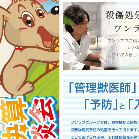
物、アクアコーナーもイベン
くださいね イベント内容
2026-07-24
【大決算2026開催！！】香川県
大決算フェア開催中！！7/25～8
香川県のみなさま、お世話にな
多津店、ゆめタウン三豊店合同
期間中(^^)/厳選されたか
店として、品揃え豊富に取り
スで元気に遊びまわっておりま
お迎えのチャンスですよ～こ
い！ワンラブが全力でサポート
としてスタッフ一同頑張ってま
onelove.com/puppy/?shop=1
9302
2026-07-17
【Meet Your New Famil
7/18～8/2まで｜ワンラブグループ
長野のみなさま！！お世話にな
は注意しましょう！！ワンラブで
トショップ ワンラブ アリ
謝の想いを込めて、ペット用品
間中(^^)/厳選されたかわ
おりますよ～ 気になった子は
で、ワンラブで間違いなくお