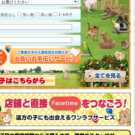
指定なし
安い順
高い順
ｾｰﾙの子