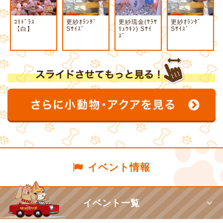
ｺﾘﾄﾞﾗｽ
更紗ｵﾗﾝﾀﾞ
更紗琉金(ｻﾗｻ
更紗ｵﾗﾝﾀﾞ
【白】
Sｻｲｽﾞ
ﾘｭｳｷﾝ) Sｻｲ
Sｻｲｽﾞ
ｽﾞ
イベント情報
イベント一覧