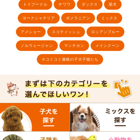
トイプードル
チワワ
ダックス
柴犬
ヨークシャテリア
ポメラニアン
ミックス
アメショー
スコティッシュ
ロシアンブルー
ノルウェージャン
マンチカン
メインクーン
※コミコミ価格の子犬子猫たち