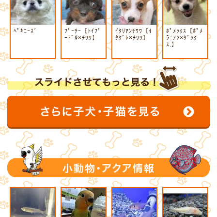
ﾍﾟｷﾆｰｽﾞ
ﾌﾟｰﾁｰ【ﾄｲﾌﾟ
ｲﾀﾘｱﾝﾁﾜﾜ【ｲ
ﾎﾟﾒｯｸｽ【ﾎﾟﾒ
ｰﾄﾞﾙ×ﾁﾜﾜ】
ﾀｸﾞﾚ×ﾁﾜﾜ】
ﾗﾆｱﾝ×ﾀﾞｯｸ
ｽ.】