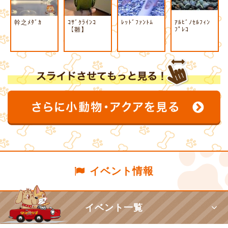
幹之ﾒﾀﾞｶ
ｺｻﾞｸﾗｲﾝｺ
ﾚｯﾄﾞﾌｧﾝﾄﾑ
ｱﾙﾋﾞﾉｾﾙﾌｨﾝ
【雛】
ﾌﾟﾚｺ
イベント情報
イベント一覧