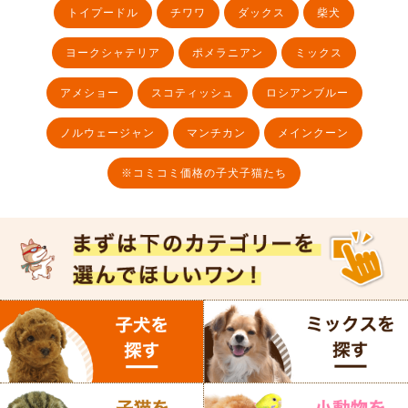
トイプードル
チワワ
ダックス
柴犬
ヨークシャテリア
ポメラニアン
ミックス
アメショー
スコティッシュ
ロシアンブルー
ノルウェージャン
マンチカン
メインクーン
※コミコミ価格の子犬子猫たち