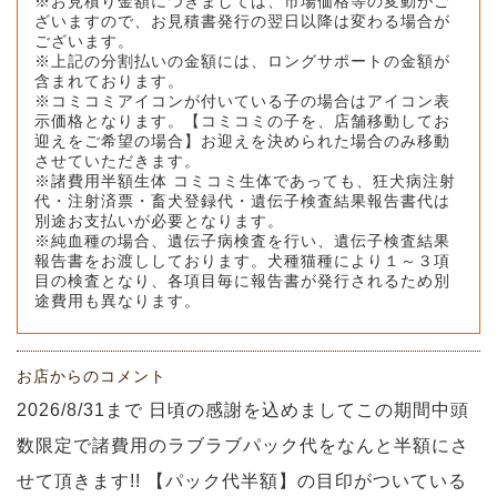
※お見積り金額につきましては、市場価格等の変動がご
ざいますので、お見積書発行の翌日以降は変わる場合が
ございます。
※上記の分割払いの金額には、ロングサポートの金額が
含まれております。
※コミコミアイコンが付いている子の場合はアイコン表
示価格となります。【コミコミの子を、店舗移動してお
迎えをご希望の場合】お迎えを決められた場合のみ移動
させていただきます。
※諸費用半額生体 コミコミ生体であっても、狂犬病注射
代・注射済票・畜犬登録代・遺伝子検査結果報告書代は
別途お支払いが必要となります。
※純血種の場合、遺伝子病検査を行い、遺伝子検査結果
報告書をお渡ししております。犬種猫種により１～３項
目の検査となり、各項目毎に報告書が発行されるため別
途費用も異なります。
お店からのコメント
2026/8/31まで 日頃の感謝を込めましてこの期間中頭
数限定で諸費用のラブラブパック代をなんと半額にさ
せて頂きます!! 【パック代半額】の目印がついている